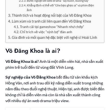
Bước ngoặt với web drama “Tay buôn, buông tay”
Khẳng định vị thế với “Ghe bẹo ghẹo ai” và phim điện
ảnh
Thành tích và hoạt động nổi bật của Võ Đăng Khoa
Lùm xùm và tranh cãi liên quan đến Võ Đăng Khoa
Tranh cãi tại gameshow “Nhanh như chớp”
Chỉ trích về việc “nịnh bợ” đàn anh
Gia đình và mối quan hệ đặc biệt với nghệ sĩ Hoài Linh
Võ Đăng Khoa là ai?
Võ Đăng Khoa là ai
? Anh là một diễn viên hài, nhà sản xuất
phim trẻ tuổi đến từ vùng đất Vĩnh Long.
Sự nghiệp của Võ Đăng Khoa
bắt đầu từ sân khấu kịch
Hồng Vân, nơi anh trau dồi kỹ năng diễn xuất trong những
năm đầu theo đuổi nghệ thuật. Hiện tại, anh được biết đến
không chỉ là diễn viên mà còn là nhà sản xuất thành công
với nhiều dự án web drama triệu view.