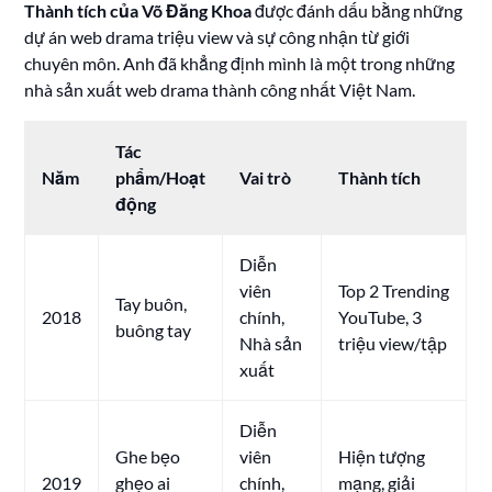
Thành tích của Võ Đăng Khoa
được đánh dấu bằng những
dự án web drama triệu view và sự công nhận từ giới
chuyên môn. Anh đã khẳng định mình là một trong những
nhà sản xuất web drama thành công nhất Việt Nam.
Tác
Năm
phẩm/Hoạt
Vai trò
Thành tích
động
Diễn
viên
Top 2 Trending
Tay buôn,
2018
chính,
YouTube, 3
buông tay
Nhà sản
triệu view/tập
xuất
Diễn
Ghe bẹo
viên
Hiện tượng
2019
ghẹo ai
chính,
mạng, giải