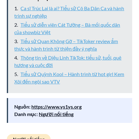
Ca sĩ Trúc Lai là ai? Tiểu sử Cô Ba Dân Ca và hành
trình sự nghiệp
Tiểu sử diễn viên Cát Tường – Bà mối quốc dân
của showbiz Việt
Tiểu sử Quan Không Gờ – TikToker review ẩm
thực và hành trình từ thiện đầy ý nghĩa
Thông tin về Diệu Linh TikTok: tiểu sử, tuổi, quê
hương và cuộc đời
Tiểu sử Quỳnh Kool – Hành trình từ hot girl Kem
Xôi đến ngôi sao VTV
Nguồn:
https://www.ys1ys.org
Danh mục:
Người nổi tiếng