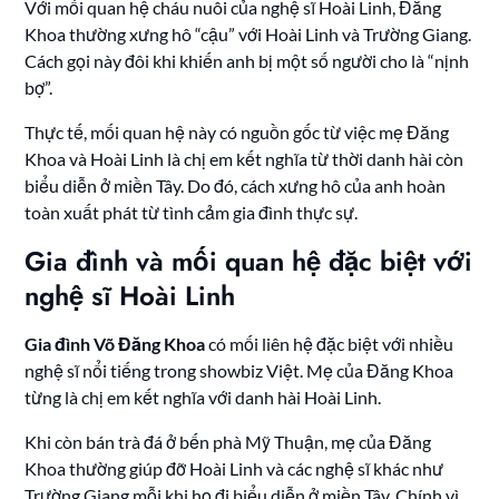
Với mối quan hệ cháu nuôi của nghệ sĩ Hoài Linh, Đăng
Khoa thường xưng hô “cậu” với Hoài Linh và Trường Giang.
Cách gọi này đôi khi khiến anh bị một số người cho là “nịnh
bợ”.
Thực tế, mối quan hệ này có nguồn gốc từ việc mẹ Đăng
Khoa và Hoài Linh là chị em kết nghĩa từ thời danh hài còn
biểu diễn ở miền Tây. Do đó, cách xưng hô của anh hoàn
toàn xuất phát từ tình cảm gia đình thực sự.
Gia đình và mối quan hệ đặc biệt với
nghệ sĩ Hoài Linh
Gia đình Võ Đăng Khoa
có mối liên hệ đặc biệt với nhiều
nghệ sĩ nổi tiếng trong showbiz Việt. Mẹ của Đăng Khoa
từng là chị em kết nghĩa với danh hài Hoài Linh.
Khi còn bán trà đá ở bến phà Mỹ Thuận, mẹ của Đăng
Khoa thường giúp đỡ Hoài Linh và các nghệ sĩ khác như
Trường Giang mỗi khi họ đi biểu diễn ở miền Tây. Chính vì