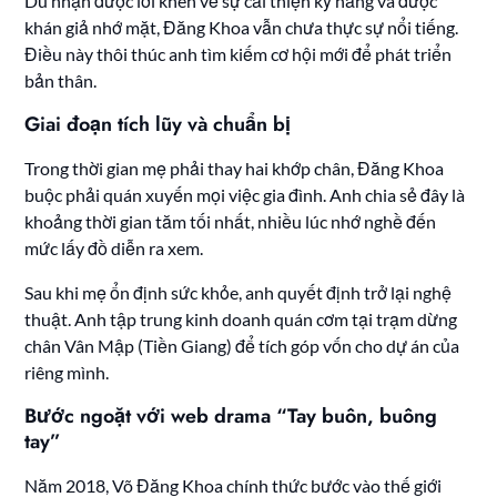
Dù nhận được lời khen về sự cải thiện kỹ năng và được
khán giả nhớ mặt, Đăng Khoa vẫn chưa thực sự nổi tiếng.
Điều này thôi thúc anh tìm kiếm cơ hội mới để phát triển
bản thân.
Giai đoạn tích lũy và chuẩn bị
Trong thời gian mẹ phải thay hai khớp chân, Đăng Khoa
buộc phải quán xuyến mọi việc gia đình. Anh chia sẻ đây là
khoảng thời gian tăm tối nhất, nhiều lúc nhớ nghề đến
mức lấy đồ diễn ra xem.
Sau khi mẹ ổn định sức khỏe, anh quyết định trở lại nghệ
thuật. Anh tập trung kinh doanh quán cơm tại trạm dừng
chân Vân Mập (Tiền Giang) để tích góp vốn cho dự án của
riêng mình.
Bước ngoặt với web drama “Tay buôn, buông
tay”
Năm 2018, Võ Đăng Khoa chính thức bước vào thế giới