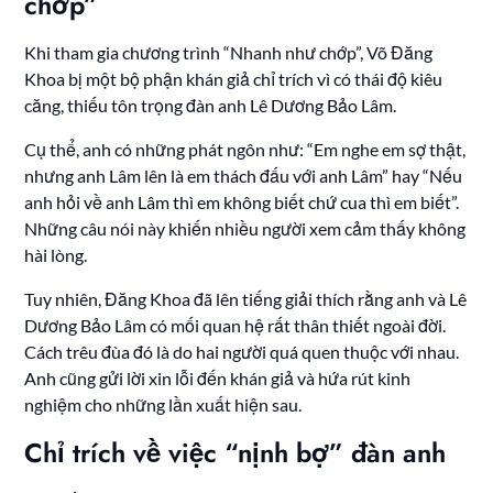
chớp”
Khi tham gia chương trình “Nhanh như chớp”, Võ Đăng
Khoa bị một bộ phận khán giả chỉ trích vì có thái độ kiêu
căng, thiếu tôn trọng đàn anh Lê Dương Bảo Lâm.
Cụ thể, anh có những phát ngôn như: “Em nghe em sợ thật,
nhưng anh Lâm lên là em thách đấu với anh Lâm” hay “Nếu
anh hỏi về anh Lâm thì em không biết chứ cua thì em biết”.
Những câu nói này khiến nhiều người xem cảm thấy không
hài lòng.
Tuy nhiên, Đăng Khoa đã lên tiếng giải thích rằng anh và Lê
Dương Bảo Lâm có mối quan hệ rất thân thiết ngoài đời.
Cách trêu đùa đó là do hai người quá quen thuộc với nhau.
Anh cũng gửi lời xin lỗi đến khán giả và hứa rút kinh
nghiệm cho những lần xuất hiện sau.
Chỉ trích về việc “nịnh bợ” đàn anh