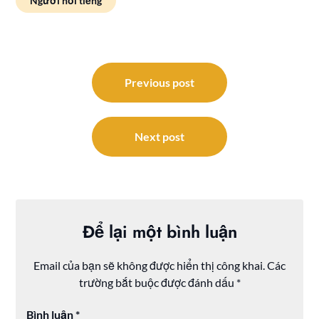
Người nổi tiếng
Điều
hướng
Previous post
bài
viết
Next post
Để lại một bình luận
Email của bạn sẽ không được hiển thị công khai.
Các
trường bắt buộc được đánh dấu
*
Bình luận
*