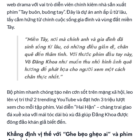
web drama với vai trò diễn viên chính kiêm nhà sản xuất
phim “Tay buôn, buông tay”. Đây là dự án anh ấp ủ từ lâu,
lấy cảm hứng từ chính cuộc sống gia đình và vùng đất miền
Tây.
“Miền Tây, nơi mà chính anh và gia đình đã
sinh sống từ lâu, có những điều giản dị, chân
quê đến thâm tình. Với thước phim đầu tay này,
Võ Đăng Khoa như muốn thu nhỏ hình ảnh quê
hương để phát họa cho người xem một cách
chân thực nhất.”
Bộ phim nhanh chóng tạo nên cơn sốt trên mạng xã hội, leo
lên vị trí thứ 2 trending YouTube và đạt hơn 3 triệu lượt
xem cho mỗi tập phim. Vai diễn “Hai Hận” – chàng trai giao
đá xuề xòa với mái tóc dài bù xù đã giúp Đăng Khoa được
đông đảo khán giả biết đến.
Khẳng định vị thế với “Ghe bẹo ghẹo ai” và phim