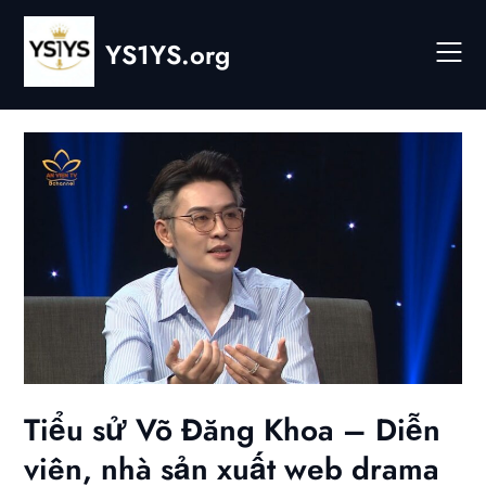
Skip
to
YS1YS.org
content
Tiểu sử Võ Đăng Khoa – Diễn
viên, nhà sản xuất web drama