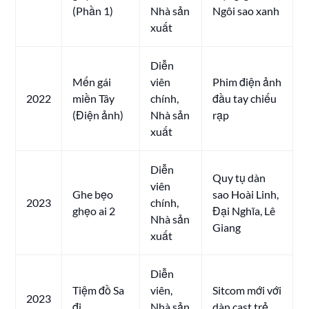
(Phần 1)
Nhà sản
Ngôi sao xanh
xuất
Diễn
Mến gái
viên
Phim điện ảnh
2022
miền Tây
chính,
đầu tay chiếu
(Điện ảnh)
Nhà sản
rạp
xuất
Diễn
Quy tụ dàn
viên
Ghe bẹo
sao Hoài Linh,
2023
chính,
ghẹo ai 2
Đại Nghĩa, Lê
Nhà sản
Giang
xuất
Diễn
Tiệm đồ Sa
viên,
Sitcom mới với
2023
đi
Nhà sản
dàn cast trẻ