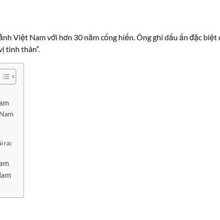
nh Việt Nam với hơn 30 năm cống hiến. Ông ghi dấu ấn đặc biệt qu
ị tình thân”.
Nam
i Nam
i rác
Nam
 Nam