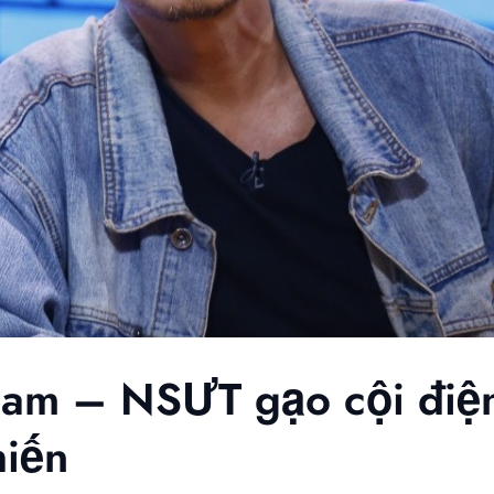
Nam – NSƯT gạo cội điệ
hiến