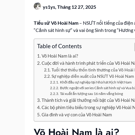
ys1ys,
Tháng 12 27, 2025
Tiểu sử Võ Hoài Nam
– NSƯT nổi tiếng của điện ả
“Cảnh sát hình sự” và vai ông Sinh trong “Hương v
Table of Contents
Võ Hoài Nam là ai?
Cuộc đời và hành trình phát triển của Võ Hoài 
Tuổi thơ thiếu thốn tình thương của Võ Hoà
Sự nghiệp diễn xuất của NSƯT Võ Hoài Nam
Khởi đầu sự nghiệp tại Nhà hát Kịch Việt Nam
Bước ngoặt với series Cảnh sát hình sự và Vua bã
Tái xuất ấn tượng sau 16 năm vắng bóng
Thành tích và giải thưởng nổi bật của Võ Hoài 
Các bộ phim tiêu biểu trong sự nghiệp Võ Hoài
Gia đình và vợ con của Võ Hoài Nam
Võ Hoài Nam là ai?