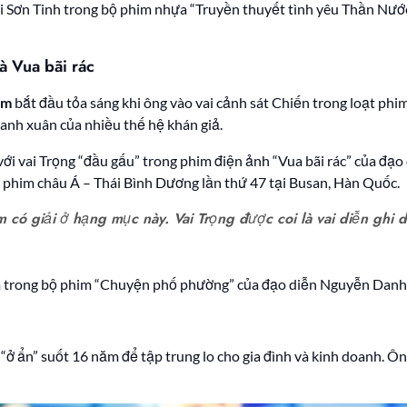
ai Sơn Tinh trong bộ phim nhựa “Truyền thuyết tình yêu Thần Nướ
à Vua bãi rác
am
bắt đầu tỏa sáng khi ông vào vai cảnh sát Chiến trong loạt phi
hanh xuân của nhiều thế hệ khán giả.
với vai Trọng “đầu gấu” trong phim điện ảnh “Vua bãi rác” của đạ
an phim châu Á – Thái Bình Dương lần thứ 47 tại Busan, Hàn Quốc.
m có giải ở hạng mục này. Vai Trọng được coi là vai diễn ghi 
am trong bộ phim “Chuyện phố phường” của đạo diễn Nguyễn Danh
“ở ẩn” suốt 16 năm để tập trung lo cho gia đình và kinh doanh. Ô