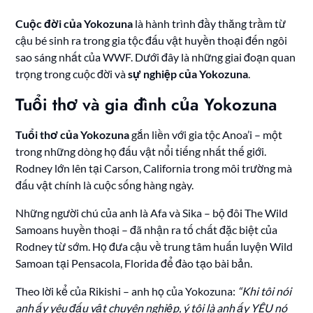
Cuộc đời của Yokozuna
là hành trình đầy thăng trầm từ
cậu bé sinh ra trong gia tộc đấu vật huyền thoại đến ngôi
sao sáng nhất của WWF. Dưới đây là những giai đoạn quan
trọng trong cuộc đời và
sự nghiệp của Yokozuna
.
Tuổi thơ và gia đình của Yokozuna
Tuổi thơ của Yokozuna
gắn liền với gia tộc Anoa’i – một
trong những dòng họ đấu vật nổi tiếng nhất thế giới.
Rodney lớn lên tại Carson, California trong môi trường mà
đấu vật chính là cuộc sống hàng ngày.
Những người chú của anh là Afa và Sika – bộ đôi The Wild
Samoans huyền thoại – đã nhận ra tố chất đặc biệt của
Rodney từ sớm. Họ đưa cậu về trung tâm huấn luyện Wild
Samoan tại Pensacola, Florida để đào tạo bài bản.
Theo lời kể của Rikishi – anh họ của Yokozuna:
“Khi tôi nói
anh ấy yêu đấu vật chuyên nghiệp, ý tôi là anh ấy YÊU nó