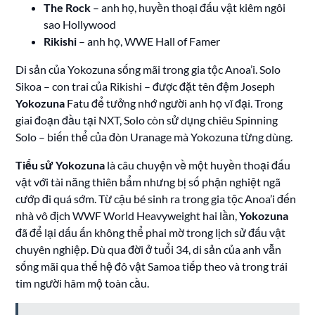
The Rock
– anh họ, huyền thoại đấu vật kiêm ngôi
sao Hollywood
Rikishi
– anh họ, WWE Hall of Famer
Di sản của Yokozuna sống mãi trong gia tộc Anoa’i. Solo
Sikoa – con trai của Rikishi – được đặt tên đệm Joseph
Yokozuna
Fatu để tưởng nhớ người anh họ vĩ đại. Trong
giai đoạn đầu tại NXT, Solo còn sử dụng chiêu Spinning
Solo – biến thể của đòn Uranage mà Yokozuna từng dùng.
Tiểu sử Yokozuna
là câu chuyện về một huyền thoại đấu
vật với tài năng thiên bẩm nhưng bị số phận nghiệt ngã
cướp đi quá sớm. Từ cậu bé sinh ra trong gia tộc Anoa’i đến
nhà vô địch WWF World Heavyweight hai lần,
Yokozuna
đã để lại dấu ấn không thể phai mờ trong lịch sử đấu vật
chuyên nghiệp. Dù qua đời ở tuổi 34, di sản của anh vẫn
sống mãi qua thế hệ đô vật Samoa tiếp theo và trong trái
tim người hâm mộ toàn cầu.