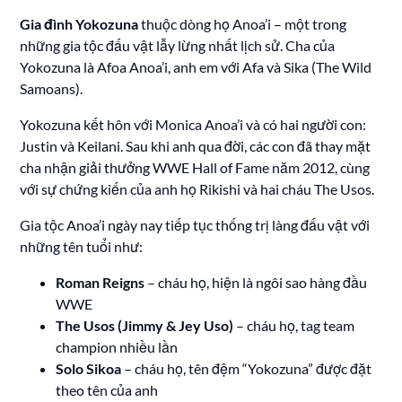
Gia đình Yokozuna
thuộc dòng họ Anoa’i – một trong
những gia tộc đấu vật lẫy lừng nhất lịch sử. Cha của
Yokozuna là Afoa Anoa’i, anh em với Afa và Sika (The Wild
Samoans).
Yokozuna kết hôn với Monica Anoa’i và có hai người con:
Justin và Keilani. Sau khi anh qua đời, các con đã thay mặt
cha nhận giải thưởng WWE Hall of Fame năm 2012, cùng
với sự chứng kiến của anh họ Rikishi và hai cháu The Usos.
Gia tộc Anoa’i ngày nay tiếp tục thống trị làng đấu vật với
những tên tuổi như:
Roman Reigns
– cháu họ, hiện là ngôi sao hàng đầu
WWE
The Usos (Jimmy & Jey Uso)
– cháu họ, tag team
champion nhiều lần
Solo Sikoa
– cháu họ, tên đệm “Yokozuna” được đặt
theo tên của anh