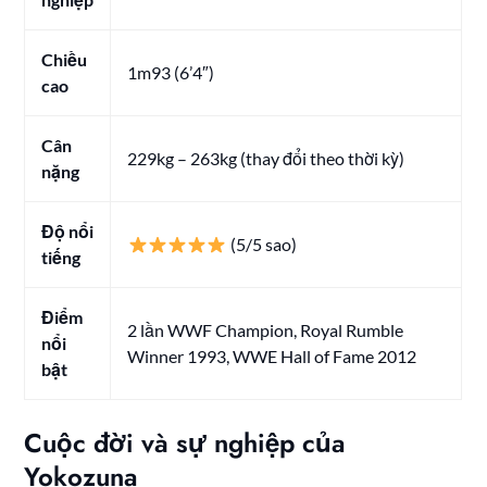
Chiều
1m93 (6’4″)
cao
Cân
229kg – 263kg (thay đổi theo thời kỳ)
nặng
Độ nổi
(5/5 sao)
tiếng
Điểm
2 lần WWF Champion, Royal Rumble
nổi
Winner 1993, WWE Hall of Fame 2012
bật
Cuộc đời và sự nghiệp của
Yokozuna