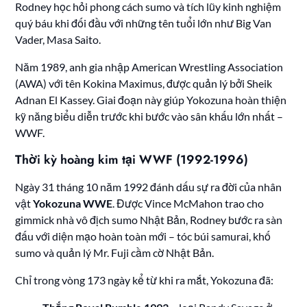
Rodney học hỏi phong cách sumo và tích lũy kinh nghiệm
quý báu khi đối đầu với những tên tuổi lớn như Big Van
Vader, Masa Saito.
Năm 1989, anh gia nhập American Wrestling Association
(AWA) với tên Kokina Maximus, được quản lý bởi Sheik
Adnan El Kassey. Giai đoạn này giúp Yokozuna hoàn thiện
kỹ năng biểu diễn trước khi bước vào sân khấu lớn nhất –
WWF.
Thời kỳ hoàng kim tại WWF (1992-1996)
Ngày 31 tháng 10 năm 1992 đánh dấu sự ra đời của nhân
vật
Yokozuna WWE
. Được Vince McMahon trao cho
gimmick nhà vô địch sumo Nhật Bản, Rodney bước ra sàn
đấu với diện mạo hoàn toàn mới – tóc búi samurai, khố
sumo và quản lý Mr. Fuji cầm cờ Nhật Bản.
Chỉ trong vòng 173 ngày kể từ khi ra mắt, Yokozuna đã: