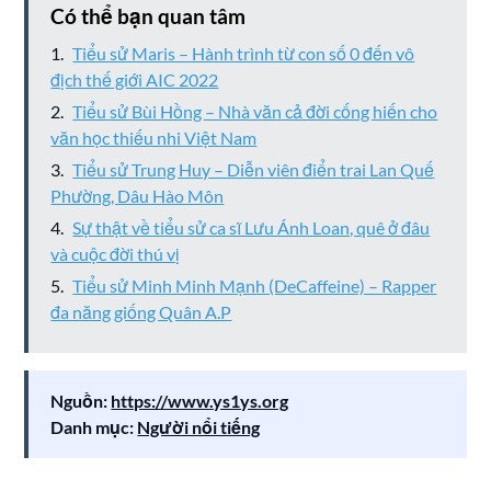
Có thể bạn quan tâm
Tiểu sử Maris – Hành trình từ con số 0 đến vô
địch thế giới AIC 2022
Tiểu sử Bùi Hồng – Nhà văn cả đời cống hiến cho
văn học thiếu nhi Việt Nam
Tiểu sử Trung Huy – Diễn viên điển trai Lan Quế
Phường, Dâu Hào Môn
Sự thật về tiểu sử ca sĩ Lưu Ánh Loan, quê ở đâu
và cuộc đời thú vị
Tiểu sử Minh Minh Mạnh (DeCaffeine) – Rapper
đa năng giống Quân A.P
Nguồn:
https://www.ys1ys.org
Danh mục:
Người nổi tiếng