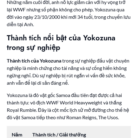
Những năm cuối đời, anh nỗ lực giảm cân với hy vọng trở
lại WWF nhưng số phận không cho phép. Yokozuna qua
đời vào ngày 23/10/2000 khi mới 34 tuổi, trong chuyến lưu
diễn tại Anh.
Thành tích nổi bật của Yokozuna
trong sự nghiệp
Thành tích của Yokozuna
trong sự nghiệp đấu vật chuyên
nghiệp là minh chứng cho tài năng và sự cống hiến không
ngừng nghỉ. Dù sự nghiệp bị rút ngắn vì vấn đề sức khỏe,
anh vẫn để lại di sản đáng nể.
Yokozuna là đô vật gốc Samoa đầu tiên đạt được cả hai
thành tựu: vô địch WWF World Heavyweight và thắng
Royal Rumble. Đây là cột mốc lịch sử mở đường cho thế hệ
đô vật Samoa tiếp theo như Roman Reigns, The Usos.
Năm
Thành tích / Giải thưởng