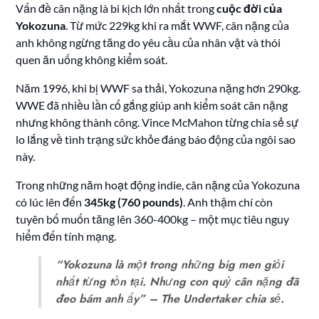
Vấn đề cân nặng là bi kịch lớn nhất trong
cuộc đời của
Yokozuna
. Từ mức 229kg khi ra mắt WWF, cân nặng của
anh không ngừng tăng do yêu cầu của nhân vật và thói
quen ăn uống không kiểm soát.
Năm 1996, khi bị WWF sa thải, Yokozuna nặng hơn 290kg.
WWE đã nhiều lần cố gắng giúp anh kiểm soát cân nặng
nhưng không thành công. Vince McMahon từng chia sẻ sự
lo lắng về tình trạng sức khỏe đáng báo động của ngôi sao
này.
Trong những năm hoạt động indie, cân nặng của Yokozuna
có lúc lên đến
345kg (760 pounds)
. Anh thậm chí còn
tuyên bố muốn tăng lên 360-400kg – một mục tiêu nguy
hiểm đến tính mạng.
“Yokozuna là một trong những big men giỏi
nhất từng tồn tại. Nhưng con quỷ cân nặng đã
đeo bám anh ấy”
– The Undertaker chia sẻ.