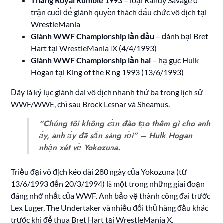
Thắng Royal Rumble 1993
– loại Randy Savage ở
trận cuối để giành quyền thách đấu chức vô địch tại
WrestleMania
Giành WWF Championship lần đầu
– đánh bại Bret
Hart tại WrestleMania IX (4/4/1993)
Giành WWF Championship lần hai
– hạ gục Hulk
Hogan tại King of the Ring 1993 (13/6/1993)
Đây là kỷ lục giành đai vô địch nhanh thứ ba trong lịch sử
WWF/WWE, chỉ sau Brock Lesnar và Sheamus.
“Chúng tôi không cần đào tạo thêm gì cho anh
ấy, anh ấy đã sẵn sàng rồi”
– Hulk Hogan
nhận xét về Yokozuna.
Triều đại vô địch kéo dài 280 ngày của Yokozuna (từ
13/6/1993 đến 20/3/1994) là một trong những giai đoạn
đáng nhớ nhất của WWF. Anh bảo vệ thành công đai trước
Lex Luger, The Undertaker và nhiều đối thủ hàng đầu khác
trước khi để thua Bret Hart tại WrestleMania X.