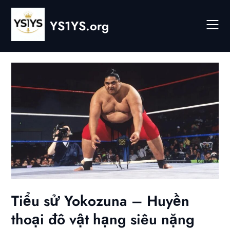
Skip
to
YS1YS.org
content
Tiểu sử Yokozuna – Huyền
thoại đô vật hạng siêu nặng