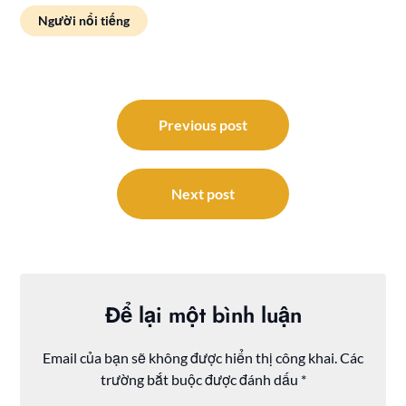
Người nổi tiếng
Điều
hướng
Previous post
bài
viết
Next post
Để lại một bình luận
Email của bạn sẽ không được hiển thị công khai.
Các
trường bắt buộc được đánh dấu
*