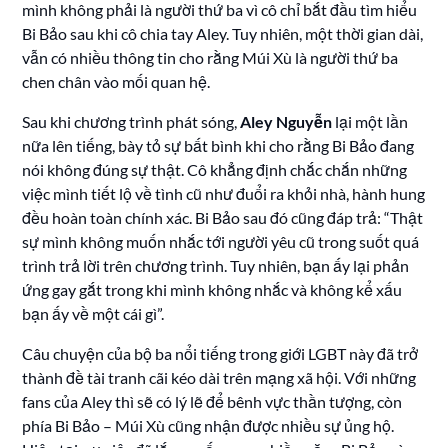
mình không phải là người thứ ba vì cô chỉ bắt đầu tìm hiểu
Bi Bảo sau khi cô chia tay Aley. Tuy nhiên, một thời gian dài,
vẫn có nhiều thông tin cho rằng Múi Xù là người thứ ba
chen chân vào mối quan hệ.
Sau khi chương trình phát sóng,
Aley Nguyễn
lại một lần
nữa lên tiếng, bày tỏ sự bất bình khi cho rằng Bi Bảo đang
nói không đúng sự thật. Cô khẳng định chắc chắn những
việc mình tiết lộ về tình cũ như đuổi ra khỏi nhà, hành hung
đều hoàn toàn chính xác. Bi Bảo sau đó cũng đáp trả: “Thật
sự mình không muốn nhắc tới người yêu cũ trong suốt quá
trình trả lời trên chương trình. Tuy nhiên, bạn ấy lại phản
ứng gay gắt trong khi mình không nhắc và không kể xấu
bạn ấy về một cái gì”.
Câu chuyện của bộ ba nổi tiếng trong giới LGBT này đã trở
thành đề tài tranh cãi kéo dài trên mạng xã hội. Với những
fans của Aley thì sẽ có lý lẽ để bênh vực thần tượng, còn
phía Bi Bảo – Múi Xù cũng nhận được nhiều sự ủng hộ.