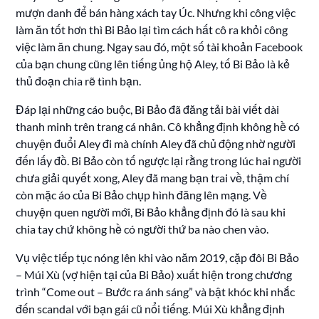
mượn danh để bán hàng xách tay Úc. Nhưng khi công việc
làm ăn tốt hơn thì Bi Bảo lại tìm cách hất cô ra khỏi công
việc làm ăn chung. Ngay sau đó, một số tài khoản Facebook
của bạn chung cũng lên tiếng ủng hộ Aley, tố Bi Bảo là kẻ
thủ đoạn chia rẽ tình bạn.
Đáp lại những cáo buộc, Bi Bảo đã đăng tải bài viết dài
thanh minh trên trang cá nhân. Cô khẳng định không hề có
chuyện đuổi Aley đi mà chính Aley đã chủ động nhờ người
đến lấy đồ. Bi Bảo còn tố ngược lại rằng trong lúc hai người
chưa giải quyết xong, Aley đã mang bạn trai về, thậm chí
còn mặc áo của Bi Bảo chụp hình đăng lên mạng. Về
chuyện quen người mới, Bi Bảo khẳng định đó là sau khi
chia tay chứ không hề có người thứ ba nào chen vào.
Vụ việc tiếp tục nóng lên khi vào năm 2019, cặp đôi Bi Bảo
– Múi Xù (vợ hiện tại của Bi Bảo) xuất hiện trong chương
trình “Come out – Bước ra ánh sáng” và bật khóc khi nhắc
đến scandal với bạn gái cũ nổi tiếng. Múi Xù khẳng định