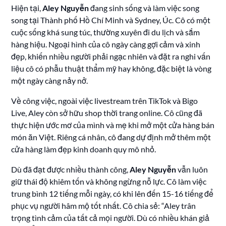
Hiện tại,
Aley Nguyễn
đang sinh sống và làm việc song
song tại Thành phố Hồ Chí Minh và Sydney, Úc. Cô có một
cuộc sống khá sung túc, thường xuyên đi du lịch và sắm
hàng hiệu. Ngoại hình của cô ngày càng gợi cảm và xinh
đẹp, khiến nhiều người phải ngạc nhiên và đặt ra nghi vấn
liệu cô có phẫu thuật thẩm mỹ hay không, đặc biệt là vòng
một ngày càng nảy nở.
Về công việc, ngoài việc livestream trên TikTok và Bigo
Live, Aley còn sở hữu shop thời trang online. Cô cũng đã
thực hiện ước mơ của mình và mẹ khi mở một cửa hàng bán
món ăn Việt. Riêng cá nhân, cô đang dự định mở thêm một
cửa hàng làm đẹp kinh doanh quy mô nhỏ.
Dù đã đạt được nhiều thành công,
Aley Nguyễn
vẫn luôn
giữ thái độ khiêm tốn và không ngừng nỗ lực. Cô làm việc
trung bình 12 tiếng mỗi ngày, có khi lên đến 15-16 tiếng để
phục vụ người hâm mộ tốt nhất. Cô chia sẻ: “Aley trân
trọng tình cảm của tất cả mọi người. Dù có nhiều khán giả