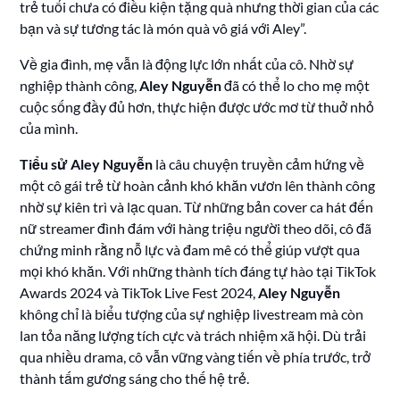
trẻ tuổi chưa có điều kiện tặng quà nhưng thời gian của các
bạn và sự tương tác là món quà vô giá với Aley”.
Về gia đình, mẹ vẫn là động lực lớn nhất của cô. Nhờ sự
nghiệp thành công,
Aley Nguyễn
đã có thể lo cho mẹ một
cuộc sống đầy đủ hơn, thực hiện được ước mơ từ thuở nhỏ
của mình.
Tiểu sử Aley Nguyễn
là câu chuyện truyền cảm hứng về
một cô gái trẻ từ hoàn cảnh khó khăn vươn lên thành công
nhờ sự kiên trì và lạc quan. Từ những bản cover ca hát đến
nữ streamer đình đám với hàng triệu người theo dõi, cô đã
chứng minh rằng nỗ lực và đam mê có thể giúp vượt qua
mọi khó khăn. Với những thành tích đáng tự hào tại TikTok
Awards 2024 và TikTok Live Fest 2024,
Aley Nguyễn
không chỉ là biểu tượng của sự nghiệp livestream mà còn
lan tỏa năng lượng tích cực và trách nhiệm xã hội. Dù trải
qua nhiều drama, cô vẫn vững vàng tiến về phía trước, trở
thành tấm gương sáng cho thế hệ trẻ.