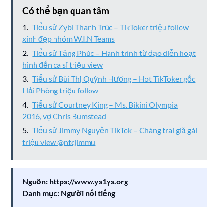
Có thể bạn quan tâm
Tiểu sử Zybi Thanh Trúc – TikToker triệu follow
xinh đẹp nhóm W.I.N Teams
Tiểu sử Tăng Phúc – Hành trình từ đạo diễn hoạt
hình đến ca sĩ triệu view
Tiểu sử Bùi Thị Quỳnh Hương – Hot TikToker gốc
Hải Phòng triệu follow
Tiểu sử Courtney King – Ms. Bikini Olympia
2016, vợ Chris Bumstead
Tiểu sử Jimmy Nguyễn TikTok – Chàng trai giả gái
triệu view @ntcjimmu
Nguồn:
https://www.ys1ys.org
Danh mục:
Người nổi tiếng