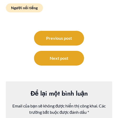
Người nổi tiếng
Điều
hướng
Previous post
bài
viết
Next post
Để lại một bình luận
Email của bạn sẽ không được hiển thị công khai.
Các
trường bắt buộc được đánh dấu
*