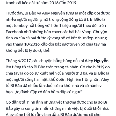
tranh cãi kéo dài từ năm 2016 đến 2019.
Trước đây, Bi Bảo và Aley Nguyễn từng là một cặp đôi được
nhiều người ngưỡng mộ trong cộng đồng LGBT. Bi Bảo là
một tomboy nổi tiếng với hơn 1 triệu người theo dõi trên
Facebook nhờ những bản cover các bài hát Vpop. Chuyện
tình xa của cả hai được kỳ vọng sẽ có kết thúc đẹp, nhưng
vào tháng 10/2016, cặp đôi bất ngờ tuyên bố chia tay mà
không tiết lộ lý do cụ thể.
Tháng 6/2017, câu chuyện bỗng bùng nổ khi
Aley Nguyễn
lên tiếng tố cáo Bi Bảo trên trang cá nhân. Cô cho biết lý do
chia tay là do có sự xuất hiện của người thứ ba, và Bi Bảo là
một người sống hai mặt, thủ đoạn. Nghiêm trọng hơn, Aley
tố Bi Bảo đã nhiều lần đuổi cô ra khỏi nhà và có hành vi
bạo lực, đánh đập cô đến bầm dập cả người.
Cô đăng tải hình ảnh những vết thương được cho là do Bi
Bảo gây ra cùng tin nhắn chứng minh việc bị đuổi khỏi nhà.
Aley cũng tiết lộ rằng ban đầu, Bi Bảo được mẹ cô cho