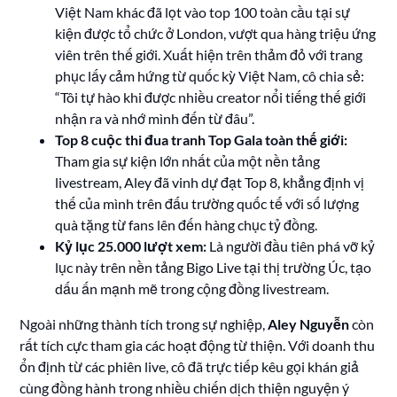
Việt Nam khác đã lọt vào top 100 toàn cầu tại sự
kiện được tổ chức ở London, vượt qua hàng triệu ứng
viên trên thế giới. Xuất hiện trên thảm đỏ với trang
phục lấy cảm hứng từ quốc kỳ Việt Nam, cô chia sẻ:
“Tôi tự hào khi được nhiều creator nổi tiếng thế giới
nhận ra và nhớ mình đến từ đâu”.
Top 8 cuộc thi đua tranh Top Gala toàn thế giới:
Tham gia sự kiện lớn nhất của một nền tảng
livestream, Aley đã vinh dự đạt Top 8, khẳng định vị
thế của mình trên đấu trường quốc tế với số lượng
quà tặng từ fans lên đến hàng chục tỷ đồng.
Kỷ lục 25.000 lượt xem:
Là người đầu tiên phá vỡ kỷ
lục này trên nền tảng Bigo Live tại thị trường Úc, tạo
dấu ấn mạnh mẽ trong cộng đồng livestream.
Ngoài những thành tích trong sự nghiệp,
Aley Nguyễn
còn
rất tích cực tham gia các hoạt động từ thiện. Với doanh thu
ổn định từ các phiên live, cô đã trực tiếp kêu gọi khán giả
cùng đồng hành trong nhiều chiến dịch thiện nguyện ý