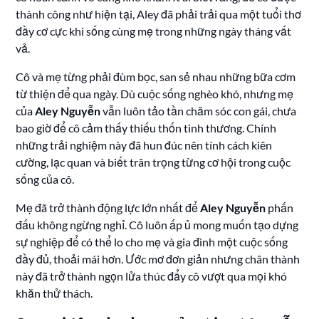
thành công như hiện tại, Aley đã phải trải qua một tuổi thơ
đầy cơ cực khi sống cùng mẹ trong những ngày tháng vất
vả.
Cô và mẹ từng phải đùm bọc, san sẻ nhau những bữa cơm
từ thiện để qua ngày. Dù cuộc sống nghèo khó, nhưng mẹ
của
Aley Nguyễn
vẫn luôn tảo tần chăm sóc con gái, chưa
bao giờ để cô cảm thấy thiếu thốn tình thương. Chính
những trải nghiệm này đã hun đúc nên tính cách kiên
cường, lạc quan và biết trân trọng từng cơ hội trong cuộc
sống của cô.
Mẹ đã trở thành động lực lớn nhất để
Aley Nguyễn
phấn
đấu không ngừng nghỉ. Cô luôn ấp ủ mong muốn tạo dựng
sự nghiệp để có thể lo cho mẹ và gia đình một cuộc sống
đầy đủ, thoải mái hơn. Ước mơ đơn giản nhưng chân thành
này đã trở thành ngọn lửa thúc đẩy cô vượt qua mọi khó
khăn thử thách.