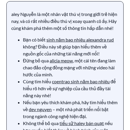
aley Nguyễn là một nhân vật thú vị trong giới trẻ hiện
nay, và có rất nhiều điều thú vị xoay quanh cô ấy. Hãy
cùng khám phá thêm một số thông tin hấp dẫn nhé!
Bạn có biết
sinh năm bao nhiêu alexandra rud
không? Điều này sẽ giúp bạn hiểu thêm về
nguồn gốc của những tài năng mới nổi!
Đừng bỏ qua
alicia meow
, một cái tên đang làm
chao đảo cộng đồng mạng với những video hài
hước của mình.
Cùng tìm hiểu
coentrao sinh năm bao nhiêu
để
hiểu rõ hơn về sự nghiệp của cầu thủ đầy tài
năng này nhé!
Nếu bạn yêu thích khám phá, hãy tìm hiểu thêm
về
dev nguyen
– một nhà phát triển nổi bật
trong ngành công nghệ hiện đại.
Không thể bỏ qua
tiểu sử haley bán quạt
nếu