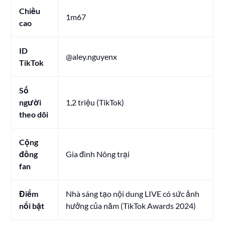
Chiều
1m67
cao
ID
@aley.nguyenx
TikTok
Số
người
1,2 triệu (TikTok)
theo dõi
Cộng
đồng
Gia đình Nông trại
fan
Điểm
Nhà sáng tạo nội dung LIVE có sức ảnh
nổi bật
hưởng của năm (TikTok Awards 2024)