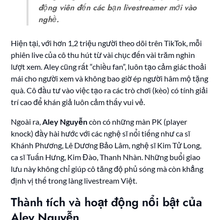
động viên đến các bạn livestreamer mới vào
nghề.
Hiện tại, với hơn 1,2 triệu người theo dõi trên TikTok, mỗi
phiên live của cô thu hút từ vài chục đến vài trăm nghìn
lượt xem. Aley cũng rất “chiều fan”, luôn tạo cảm giác thoải
mái cho người xem và không bao giờ ép người hâm mộ tặng
quà. Cô đầu tư vào việc tạo ra các trò chơi (kèo) có tính giải
trí cao để khán giả luôn cảm thấy vui vẻ.
Ngoài ra,
Aley Nguyễn
còn có những màn PK (player
knock) đầy hài hước với các nghệ sĩ nổi tiếng như ca sĩ
Khánh Phương, Lê Dương Bảo Lâm, nghệ sĩ Kim Tử Long,
ca sĩ Tuấn Hưng, Kim Đào, Thanh Nhàn. Những buổi giao
lưu này không chỉ giúp cô tăng độ phủ sóng mà còn khẳng
định vị thế trong làng livestream Việt.
Thành tích và hoạt động nổi bật của
Aley Nguyễn