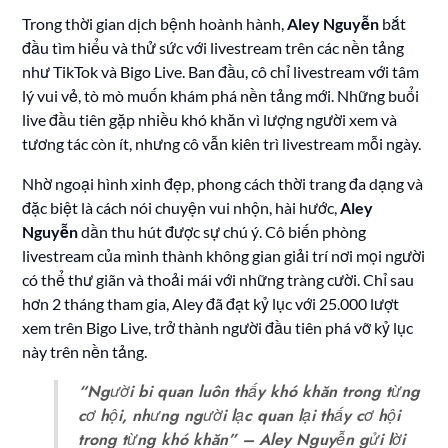
Trong thời gian dịch bệnh hoành hành,
Aley Nguyễn
bắt
đầu tìm hiểu và thử sức với livestream trên các nền tảng
như TikTok và Bigo Live. Ban đầu, cô chỉ livestream với tâm
lý vui vẻ, tò mò muốn khám phá nền tảng mới. Những buổi
live đầu tiên gặp nhiều khó khăn vì lượng người xem và
tương tác còn ít, nhưng cô vẫn kiên trì livestream mỗi ngày.
Nhờ ngoại hình xinh đẹp, phong cách thời trang đa dạng và
đặc biệt là cách nói chuyện vui nhộn, hài hước,
Aley
Nguyễn
dần thu hút được sự chú ý. Cô biến phòng
livestream của mình thành không gian giải trí nơi mọi người
có thể thư giãn và thoải mái với những tràng cười. Chỉ sau
hơn 2 tháng tham gia, Aley đã đạt kỷ lục với 25.000 lượt
xem trên Bigo Live, trở thành người đầu tiên phá vỡ kỷ lục
này trên nền tảng.
“Người bi quan luôn thấy khó khăn trong từng
cơ hội, nhưng người lạc quan lại thấy cơ hội
trong từng khó khăn” – Aley Nguyễn gửi lời