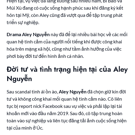
Hiện tại, vụ việc đã lắng xuống sau nhiều năm, Bi Bảo và
Múi Xù đang có cuộc sống hạnh phúc sau khi đăng ký kết
hôn tại Mỹ, còn Aley cũng đã vượt qua để tập trung phát
triển sự nghiệp.
Drama Aley Nguyễn
này đã để lại nhiều bài học về các mối
quan hệ tình cảm của người nổi tiếng khi được công khai
hóa trên mạng xã hội, cũng như tầm ảnh hưởng của việc
phơi bày đời tư đến hình ảnh cá nhân.
Đời tư và tình trạng hiện tại của Aley
Nguyễn
Sau scandal tình ái ồn ào,
Aley Nguyễn
đã chọn giữ kín đời
tư và không công khai mối quan hệ tình cảm nào. Cô liên
tục bị report nick Facebook sau vụ việc và phải lập lại tài
khoản mới vào đầu năm 2019. Sau đó, cô tập trung hoàn
toàn vào sự nghiệp và liên tục đăng tải ảnh cuộc sống hiện
tại của mình ở Úc.