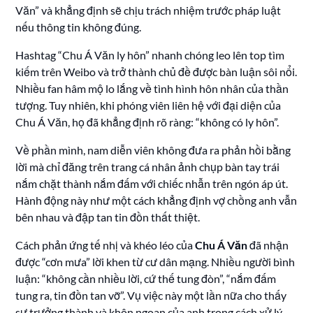
Văn” và khẳng định sẽ chịu trách nhiệm trước pháp luật
nếu thông tin không đúng.
Hashtag “Chu Á Văn ly hôn” nhanh chóng leo lên top tìm
kiếm trên Weibo và trở thành chủ đề được bàn luận sôi nổi.
Nhiều fan hâm mộ lo lắng về tình hình hôn nhân của thần
tượng. Tuy nhiên, khi phóng viên liên hệ với đại diện của
Chu Á Văn, họ đã khẳng định rõ ràng: “không có ly hôn”.
Về phần mình, nam diễn viên không đưa ra phản hồi bằng
lời mà chỉ đăng trên trang cá nhân ảnh chụp bàn tay trái
nắm chặt thành nắm đấm với chiếc nhẫn trên ngón áp út.
Hành động này như một cách khẳng định vợ chồng anh vẫn
bên nhau và đập tan tin đồn thất thiệt.
Cách phản ứng tế nhị và khéo léo của
Chu Á Văn
đã nhận
được “cơn mưa” lời khen từ cư dân mạng. Nhiều người bình
luận: “không cần nhiều lời, cứ thế tung đòn”, “nắm đấm
tung ra, tin đồn tan vỡ”. Vụ việc này một lần nữa cho thấy
sự trưởng thành và khôn ngoan của anh trong cách xử lý