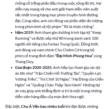
chồng cổ trắng phấn đấu trong cuộc sống đô thị. Vai
diễn này mang về cho anh giải Nam diễn viên xuất
sắc nhất trong hạng mục phim truyền hình đương
đại. Cùng năm, anh còn đóng vai phản diện ấn tượng
trong phim kinh dị tội phạm “Tôi là nhân chứng”.
Năm 2019:
Anh tham gia chương trình tạp kỹ “Keep
Running” và được xếp thứ 80 trong danh sách 100
người nổi tiếng của Forbes Trung Quốc. Đồng thời,
anh đóng vai nam chính Chu Chiêm Cơ trong bộ
phim cổ trang đình đám
“Đại Minh Phong Hoa”
cùng
Thang Duy.
Giai đoạn 2020-2025:
Anh tiếp tục tham gia các dự
án lớn như “Trận Chiến Hồ Trường Tân”, “Quyền Lực
Vương Triều”, “Trò Chơi 10 Ngày”, “Hạ Đông của Giản
Ngôn” và “Quảng Châu Thập Tam Hành”. Những dự
án này giúp anh khẳng định vị trí là một trong những
diễn viên hàng đầu của màn ảnh Hoa ngữ.
Đặc biệt,
Chu Á Văn bao nhiêu tuổi
khi đạt được những