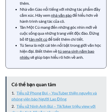
thêm.
Nhà văn Gào nổi tiếng với những tác phẩm đầy
cảm xúc. Hãy xem
nhà văn gào
để hiểu hơn về
hành trình sáng tác của cô.
Tân Một Cú mang đến những góc nhìn mới về
cuộc sống qua những trang viết độc đáo. Đừng
bỏ lỡ
tân một cú
để biết thêm chi tiết.
Tú Sena là một cái tên nổi bật trong giới văn học
hiện đại. Biết thêm về
tú sena sinh năm bao
nhiêu
sẽ giúp bạn hiểu rõ hơn về anh.
Có thể bạn quan tâm
Tiểu sử Phong Bụi – YouTuber thiện nguyện và
phóng viên báo Người Lao Động
Tiểu sử Ninh Anh Bùi – TikToker triệu view với