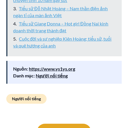
chuyện tình 10 năm gây sốt
Tiểu sử Đỗ Nhật Hoàng – Nam thần điện ảnh
ngàn tỉ của màn ảnh Việt
Tiểu sử Giang Donna – Hot girl Đồng Nai kinh
doanh thời trang thành đạt
Cuộc đời và sự nghiệp Kiên Hoàng: tiểu sử, tuổi
và quê hương của anh
Nguồn:
https://www.ys1ys.org
Danh mục:
Người nổi tiếng
Người nổi tiếng
Điều