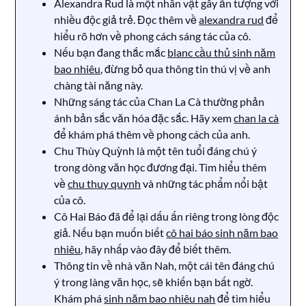
Alexandra Rud là một nhân vật gây ấn tượng với
nhiều độc giả trẻ. Đọc thêm về
alexandra rud
để
hiểu rõ hơn về phong cách sáng tác của cô.
Nếu bạn đang thắc mắc
blanc cầu thủ sinh năm
bao nhiêu
, đừng bỏ qua thông tin thú vị về anh
chàng tài năng này.
Những sáng tác của Chan La Cà thường phản
ánh bản sắc văn hóa đặc sắc. Hãy xem
chan la cà
để khám phá thêm về phong cách của anh.
Chu Thùy Quỳnh là một tên tuổi đáng chú ý
trong dòng văn học đương đại. Tìm hiểu thêm
về
chu thuy quynh
và những tác phẩm nổi bật
của cô.
Cô Hai Báo đã để lại dấu ấn riêng trong lòng độc
giả. Nếu bạn muốn biết
cô hai báo sinh năm bao
nhiêu
, hãy nhấp vào đây để biết thêm.
Thông tin về nhà văn Nah, một cái tên đáng chú
ý trong làng văn học, sẽ khiến bạn bất ngờ.
Khám phá
sinh năm bao nhiêu nah
để tìm hiểu