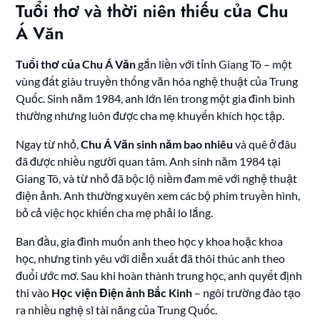
Tuổi thơ và thời niên thiếu của Chu
Á Văn
Tuổi thơ của Chu Á Văn
gắn liền với tỉnh Giang Tô – một
vùng đất giàu truyền thống văn hóa nghệ thuật của Trung
Quốc. Sinh năm 1984, anh lớn lên trong một gia đình bình
thường nhưng luôn được cha mẹ khuyến khích học tập.
Ngay từ nhỏ,
Chu Á Văn sinh năm bao nhiêu
và quê ở đâu
đã được nhiều người quan tâm. Anh sinh năm 1984 tại
Giang Tô, và từ nhỏ đã bộc lộ niềm đam mê với nghệ thuật
điện ảnh. Anh thường xuyên xem các bộ phim truyền hình,
bỏ cả việc học khiến cha mẹ phải lo lắng.
Ban đầu, gia đình muốn anh theo học y khoa hoặc khoa
học, nhưng tình yêu với diễn xuất đã thôi thúc anh theo
đuổi ước mơ. Sau khi hoàn thành trung học, anh quyết định
thi vào
Học viện Điện ảnh Bắc Kinh
– ngôi trường đào tạo
ra nhiều nghệ sĩ tài năng của Trung Quốc.