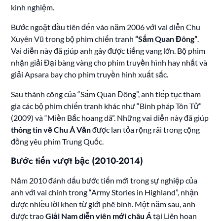
kinh nghiệm.
Bước ngoặt đầu tiên đến vào năm 2006 với vai diễn Chu
Xuyên Vũ trong bộ phim chiến tranh
“Sấm Quan Đông”
.
Vai diễn này đã giúp anh gây được tiếng vang lớn. Bộ phim
nhận giải Đại bàng vàng cho phim truyền hình hay nhất và
giải Apsara bay cho phim truyền hình xuất sắc.
Sau thành công của “Sấm Quan Đông”, anh tiếp tục tham
gia các bộ phim chiến tranh khác như “Binh pháp Tôn Tử”
(2009) và “Miền Bắc hoang dã”. Những vai diễn này đã giúp
thông tin về Chu Á Văn
được lan tỏa rộng rãi trong cộng
đồng yêu phim Trung Quốc.
Bước tiến vượt bậc (2010-2014)
Năm 2010 đánh dấu bước tiến mới trong sự nghiệp của
anh với vai chính trong “Army Stories in Highland”, nhận
được nhiều lời khen từ giới phê bình. Một năm sau, anh
được trao
Giải Nam diễn viên mới châu Á
tại Liên hoan