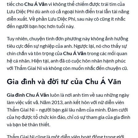
tiếc cho
Chu Á Văn
vì không thể chiếm được trái tim của
Lưu Diệc Phi dù anh có cả ngoại hình điển trai lẫn tài năng
diễn xuất. Về phần Lưu Diệc Phi, sau này cô cũng ít nhắc
đến người bạn học hơn tuổi này.
Tuy nhiên, chuyện tình đơn phương này không ảnh hưởng
tiêu cực đến sự nghiệp của anh. Ngược lại, nó cho thấy sự
chín chắn và tôn trọng của
Chu Á Văn
trong các mối quan
hệ cá nhân. Hiện tại, anh đã có cuộc hôn nhân hạnh phúc
với Thẩm Giai Ni và không còn muốn nhắc đến chuyện cũ.
Gia đình và đời tư của Chu Á Văn
Gia đình Chu Á Văn
luôn là nơi anh tìm về sau những ngày
làm việc vất vả. Năm 2013, anh kết hôn với nữ diễn viên
Thẩm Giai Ni – người bạn gái lâu năm của mình. Đám cưới
của họ được tổ chức kín đáo, chỉ có sự tham gia của gia đình
và bạn bè thân thiết.
Thẩm Giai Ni cũng là một diễn viên hoạt động trong giới