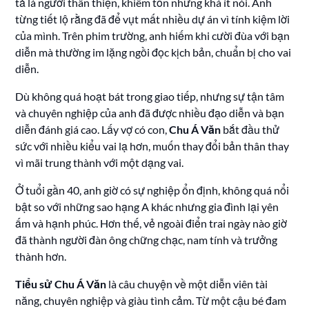
tả là người thân thiện, khiêm tốn nhưng khá ít nói. Anh
từng tiết lộ rằng đã để vụt mất nhiều dự án vì tính kiệm lời
của mình. Trên phim trường, anh hiếm khi cười đùa với bạn
diễn mà thường im lặng ngồi đọc kịch bản, chuẩn bị cho vai
diễn.
Dù không quá hoạt bát trong giao tiếp, nhưng sự tận tâm
và chuyên nghiệp của anh đã được nhiều đạo diễn và bạn
diễn đánh giá cao. Lấy vợ có con,
Chu Á Văn
bắt đầu thử
sức với nhiều kiểu vai lạ hơn, muốn thay đổi bản thân thay
vì mãi trung thành với một dạng vai.
Ở tuổi gần 40, anh giờ có sự nghiệp ổn định, không quá nổi
bật so với những sao hạng A khác nhưng gia đình lại yên
ấm và hạnh phúc. Hơn thế, vẻ ngoài điển trai ngày nào giờ
đã thành người đàn ông chững chạc, nam tính và trưởng
thành hơn.
Tiểu sử Chu Á Văn
là câu chuyện về một diễn viên tài
năng, chuyên nghiệp và giàu tình cảm. Từ một cậu bé đam