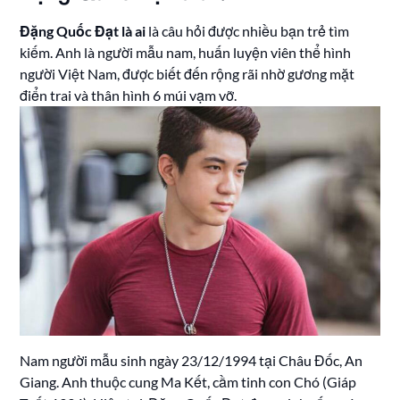
Đặng Quốc Đạt là ai
là câu hỏi được nhiều bạn trẻ tìm
kiếm. Anh là người mẫu nam, huấn luyện viên thể hình
người Việt Nam, được biết đến rộng rãi nhờ gương mặt
điển trai và thân hình 6 múi vạm vỡ.
Nam người mẫu sinh ngày 23/12/1994 tại Châu Đốc, An
Giang. Anh thuộc cung Ma Kết, cầm tinh con Chó (Giáp