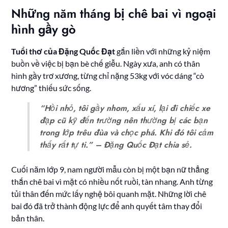
Những năm tháng bị chê bai vì ngoại
hình gầy gò
Tuổi thơ của Đặng Quốc Đạt
gắn liền với những kỷ niệm
buồn về việc bị bạn bè chế giễu. Ngày xưa, anh có thân
hình gầy trơ xương, từng chỉ nặng 53kg với vóc dáng “cò
hương” thiếu sức sống.
“Hồi nhỏ, tôi gầy nhom, xấu xí, lại đi chiếc xe
đạp cũ kỹ đến trường nên thường bị các bạn
trong lớp trêu đùa và chọc phá. Khi đó tôi cảm
thấy rất tự ti.” – Đặng Quốc Đạt chia sẻ.
Cuối năm lớp 9, nam người mẫu còn bị một bạn nữ thẳng
thắn chê bai vì mặt có nhiều nốt ruồi, tàn nhang. Anh từng
tủi thân đến mức lấy nghệ bôi quanh mặt. Những lời chê
bai đó đã trở thành động lực để anh quyết tâm thay đổi
bản thân.