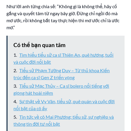
Như lời anh từng chia sẻ: “Không gì là không thể, hãy cố
gắng và quyết tâm từ ngay bây giờ. Đừng chỉ ngồi đó mà
mơ ước, rồi không bắt tay thực hiện thì mơ ước chỉ là ước
mơ.”
Có thể bạn quan tâm
Tìm hiểu tiểu sử ca sĩ Thiên An, quê hương, tuổi
và cuộc đời nổi bật
Tiểu sử Phạm Tường Duy – Từ thủ khoa Kiến
trúc đến ca sĩ Gen Z triển vọng
Tiểu sử Mạc Thủy – Ca sĩ bolero nổi tiếng với
giọng hát hoài niệm
Sự thật về Vy Vân, tiểu sử, quê quán và cuộc đời
nổi bật của cô ấy
Tin tức về cô Mai Phương: tiểu sử, sự nghiệp và
thông tin đời tư nổi bật