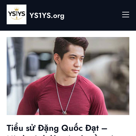
Skip
to
YS1YS.org
content
Tiểu sử Đặng Quốc Đạt –