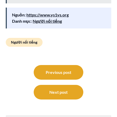
Nguồn:
https://www.ys1ys.org
Danh mục:
Người nổi tiếng
Người nổi tiếng
Điều
hướng
Previous post
bài
viết
Next post