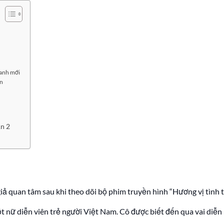
danh mới
ân
ần 2
giả quan tâm sau khi theo dõi bộ phim truyền hình “Hương vị tình
t nữ diễn viên trẻ người Việt Nam. Cô được biết đến qua vai di