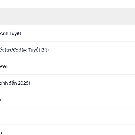
Ánh Tuyết
t (trước đây: Tuyết Bít)
996
(tính đến 2025)
h
ư