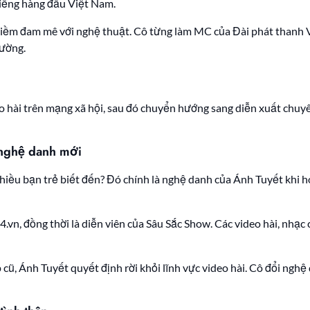
iếng hàng đầu Việt Nam.
lộ niềm đam mê với nghệ thuật. Cô từng làm MC của Đài phát than
rường.
 hài trên mạng xã hội, sau đó chuyển hướng sang diễn xuất chuyê
n nghệ danh mới
iều bạn trẻ biết đến? Đó chính là nghệ danh của Ánh Tuyết khi 
n, đồng thời là diễn viên của Sâu Sắc Show. Các video hài, nhạc c
ũ, Ánh Tuyết quyết định rời khỏi lĩnh vực video hài. Cô đổi nghệ 