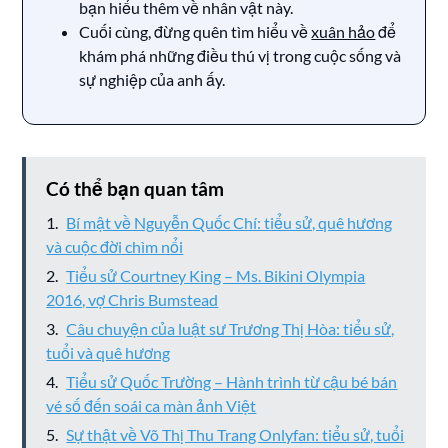
bạn hiểu thêm về nhân vật này.
Cuối cùng, đừng quên tìm hiểu về
xuân hảo
để
khám phá những điều thú vị trong cuộc sống và
sự nghiệp của anh ấy.
Có thể bạn quan tâm
Bí mật về Nguyễn Quốc Chí: tiểu sử, quê hương
và cuộc đời chìm nổi
Tiểu sử Courtney King – Ms. Bikini Olympia
2016, vợ Chris Bumstead
Câu chuyện của luật sư Trương Thị Hòa: tiểu sử,
tuổi và quê hương
Tiểu sử Quốc Trường – Hành trình từ cậu bé bán
vé số đến soái ca màn ảnh Việt
Sự thật về Võ Thị Thu Trang Onlyfan: tiểu sử, tuổi