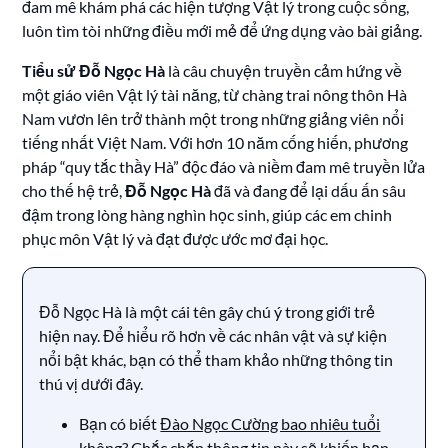
đam mê khám phá các hiện tượng Vật lý trong cuộc sống,
luôn tìm tòi những điều mới mẻ để ứng dụng vào bài giảng.
Tiểu sử Đỗ Ngọc Hà
là câu chuyện truyền cảm hứng về
một giáo viên Vật lý tài năng, từ chàng trai nông thôn Hà
Nam vươn lên trở thành một trong những giảng viên nổi
tiếng nhất Việt Nam. Với hơn 10 năm cống hiến, phương
pháp “quy tắc thầy Hà” độc đáo và niềm đam mê truyền lửa
cho thế hệ trẻ,
Đỗ Ngọc Hà
đã và đang để lại dấu ấn sâu
đậm trong lòng hàng nghìn học sinh, giúp các em chinh
phục môn Vật lý và đạt được ước mơ đại học.
Đỗ Ngọc Hà là một cái tên gây chú ý trong giới trẻ
hiện nay. Để hiểu rõ hơn về các nhân vật và sự kiện
nổi bật khác, bạn có thể tham khảo những thông tin
thú vị dưới đây.
Bạn có biết
Đào Ngọc Cường bao nhiêu tuổi
không? Chắc chắn thông tin này sẽ khiến bạn