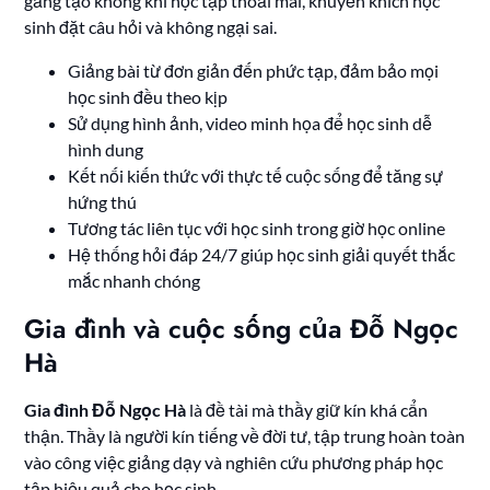
gắng tạo không khí học tập thoải mái, khuyến khích học
sinh đặt câu hỏi và không ngại sai.
Giảng bài từ đơn giản đến phức tạp, đảm bảo mọi
học sinh đều theo kịp
Sử dụng hình ảnh, video minh họa để học sinh dễ
hình dung
Kết nối kiến thức với thực tế cuộc sống để tăng sự
hứng thú
Tương tác liên tục với học sinh trong giờ học online
Hệ thống hỏi đáp 24/7 giúp học sinh giải quyết thắc
mắc nhanh chóng
Gia đình và cuộc sống của Đỗ Ngọc
Hà
Gia đình Đỗ Ngọc Hà
là đề tài mà thầy giữ kín khá cẩn
thận. Thầy là người kín tiếng về đời tư, tập trung hoàn toàn
vào công việc giảng dạy và nghiên cứu phương pháp học
tập hiệu quả cho học sinh.