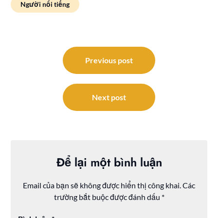
Người nổi tiếng
Điều
hướng
Previous post
bài
viết
Next post
Để lại một bình luận
Email của bạn sẽ không được hiển thị công khai.
Các
trường bắt buộc được đánh dấu
*