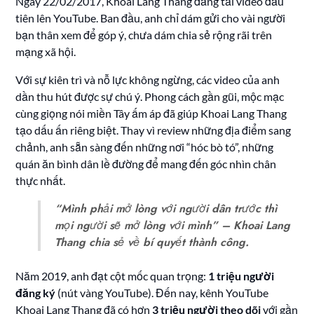
Ngày 22/02/2017, Khoai Lang Thang đăng tải video đầu
tiên lên YouTube. Ban đầu, anh chỉ dám gửi cho vài người
bạn thân xem để góp ý, chưa dám chia sẻ rộng rãi trên
mạng xã hội.
Với sự kiên trì và nỗ lực không ngừng, các video của anh
dần thu hút được sự chú ý. Phong cách gần gũi, mộc mạc
cùng giọng nói miền Tây ấm áp đã giúp Khoai Lang Thang
tạo dấu ấn riêng biệt. Thay vì review những địa điểm sang
chảnh, anh sẵn sàng đến những nơi “hóc bò tó”, những
quán ăn bình dân lề đường để mang đến góc nhìn chân
thực nhất.
“Mình phải mở lòng với người dân trước thì
mọi người sẽ mở lòng với mình” – Khoai Lang
Thang chia sẻ về bí quyết thành công.
Năm 2019, anh đạt cột mốc quan trọng:
1 triệu người
đăng ký
(nút vàng YouTube). Đến nay, kênh YouTube
Khoai Lang Thang đã có hơn
3 triệu người theo dõi
với gần