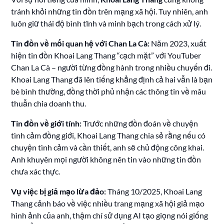
tránh khỏi những tin đồn trên mạng xã hội. Tuy nhiên, anh
luôn giữ thái độ bình tĩnh và minh bạch trong cách xử lý.
Tin đồn về mối quan hệ với Chan La Cà:
Năm 2023, xuất
hiện tin đồn Khoai Lang Thang “cạch mặt” với YouTuber
Chan La Cà – người từng đồng hành trong nhiều chuyến đi.
Khoai Lang Thang đã lên tiếng khẳng định cả hai vẫn là bạn
bè bình thường, đồng thời phủ nhận các thông tin về mâu
thuẫn chia doanh thu.
Tin đồn về giới tính:
Trước những đồn đoán về chuyện
tình cảm đồng giới, Khoai Lang Thang chia sẻ rằng nếu có
chuyện tình cảm và cần thiết, anh sẽ chủ động công khai.
Anh khuyên mọi người không nên tin vào những tin đồn
chưa xác thực.
Vụ việc bị giả mạo lừa đảo:
Tháng 10/2025, Khoai Lang
Thang cảnh báo về việc nhiều trang mạng xã hội giả mạo
hình ảnh của anh, thậm chí sử dụng AI tạo giọng nói giống