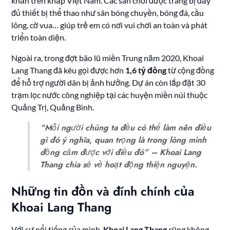
khăn trên khắp Việt Nam. Các sân chơi được trang bị đầy
đủ thiết bị thể thao như sân bóng chuyền, bóng đá, cầu
lông, cờ vua… giúp trẻ em có nơi vui chơi an toàn và phát
triển toàn diện.
Ngoài ra, trong đợt bão lũ miền Trung năm 2020, Khoai
Lang Thang đã kêu gọi được hơn
1,6 tỷ đồng
từ cộng đồng
để hỗ trợ người dân bị ảnh hưởng. Dự án còn lắp đặt 30
trạm lọc nước công nghiệp tại các huyện miền núi thuộc
Quảng Trị, Quảng Bình.
“Mỗi người chúng ta đều có thể làm nên điều
gì đó ý nghĩa, quan trọng là trong lòng mình
đồng cảm được với điều đó” – Khoai Lang
Thang chia sẻ về hoạt động thiện nguyện.
Những tin đồn và đính chính của
Khoai Lang Thang
Với sự nổi tiếng của mình,
Khoai Lang Thang
cũng không