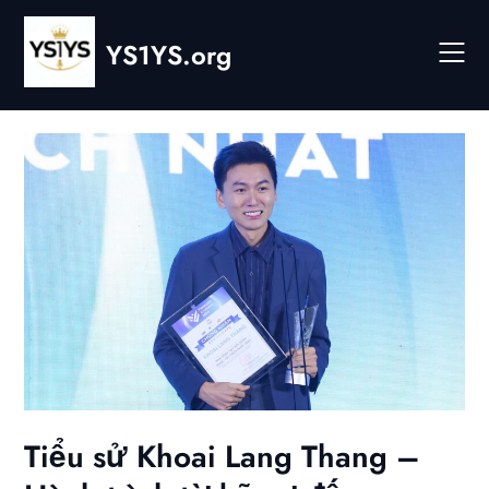
Skip
to
YS1YS.org
content
Tiểu sử Khoai Lang Thang –