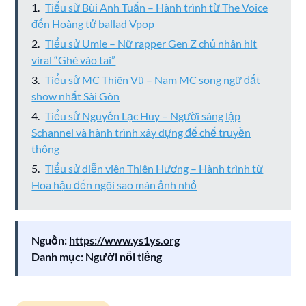
Tiểu sử Bùi Anh Tuấn – Hành trình từ The Voice
đến Hoàng tử ballad Vpop
Tiểu sử Umie – Nữ rapper Gen Z chủ nhân hit
viral “Ghé vào tai”
Tiểu sử MC Thiên Vũ – Nam MC song ngữ đắt
show nhất Sài Gòn
Tiểu sử Nguyễn Lạc Huy – Người sáng lập
Schannel và hành trình xây dựng đế chế truyền
thông
Tiểu sử diễn viên Thiên Hương – Hành trình từ
Hoa hậu đến ngôi sao màn ảnh nhỏ
Nguồn:
https://www.ys1ys.org
Danh mục:
Người nổi tiếng