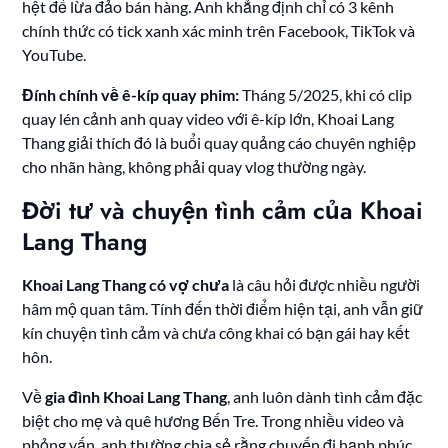
hệt để lừa đảo bán hàng. Anh khẳng định chỉ có 3 kênh
chính thức có tick xanh xác minh trên Facebook, TikTok và
YouTube.
Đính chính về ê-kíp quay phim:
Tháng 5/2025, khi có clip
quay lén cảnh anh quay video với ê-kíp lớn, Khoai Lang
Thang giải thích đó là buổi quay quảng cáo chuyên nghiệp
cho nhãn hàng, không phải quay vlog thường ngày.
Đời tư và chuyện tình cảm của Khoai
Lang Thang
Khoai Lang Thang có vợ chưa
là câu hỏi được nhiều người
hâm mộ quan tâm. Tính đến thời điểm hiện tại, anh vẫn giữ
kín chuyện tình cảm và chưa công khai có bạn gái hay kết
hôn.
Về
gia đình Khoai Lang Thang
, anh luôn dành tình cảm đặc
biệt cho mẹ và quê hương Bến Tre. Trong nhiều video và
phỏng vấn, anh thường chia sẻ rằng chuyến đi hạnh phúc