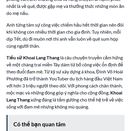
nhất là về quê, được gặp mẹ và thưởng thức những món ăn
do mẹ nấu.
Anh từng tâm sự công việc chiếm hầu hết thời gian nên đôi
khi không còn nhiều thời gian cho gia đình. Tuy nhiên, mỗi
dịp Tết, dù đi muôn nơi thì anh vẫn luôn về quê sum họp
cùng người thân.
Tiểu sử Khoai Lang Thang
là câu chuyện truyền cảm hứng
về một chàng trai miền Tây dám từ bỏ công việc ổn định để
theo đuổi đam mê. Từ kỹ sư xây dựng á khoa, Đinh Võ Hoài
Phương đã trở thành YouTuber du lịch hàng đầu Việt Nam
với hơn 3 triệu người theo dõi. Với phong cách chân thành,
mộc mạc và những đóng góp ý nghĩa cho cộng đồng,
Khoai
Lang Thang
xứng đáng là tấm gương cho thế hệ trẻ về việc
sống với đam mê nhưng không mù quáng.
Có thể bạn quan tâm