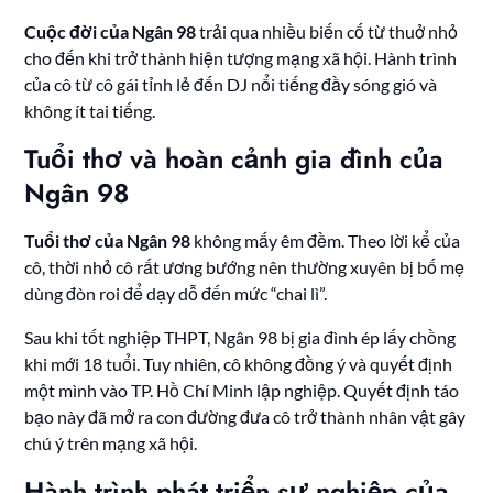
Cuộc đời của Ngân 98
trải qua nhiều biến cố từ thuở nhỏ
cho đến khi trở thành hiện tượng mạng xã hội. Hành trình
của cô từ cô gái tỉnh lẻ đến DJ nổi tiếng đầy sóng gió và
không ít tai tiếng.
Tuổi thơ và hoàn cảnh gia đình của
Ngân 98
Tuổi thơ của Ngân 98
không mấy êm đềm. Theo lời kể của
cô, thời nhỏ cô rất ương bướng nên thường xuyên bị bố mẹ
dùng đòn roi để dạy dỗ đến mức “chai lì”.
Sau khi tốt nghiệp THPT, Ngân 98 bị gia đình ép lấy chồng
khi mới 18 tuổi. Tuy nhiên, cô không đồng ý và quyết định
một mình vào TP. Hồ Chí Minh lập nghiệp. Quyết định táo
bạo này đã mở ra con đường đưa cô trở thành nhân vật gây
chú ý trên mạng xã hội.
Hành trình phát triển sự nghiệp của