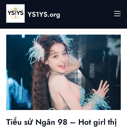
Skip
to
YS1YS.org
content
Tiểu sử Ngân 98 – Hot girl thị