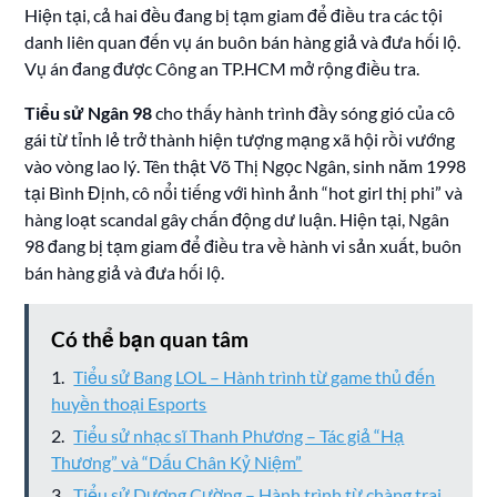
Hiện tại, cả hai đều đang bị tạm giam để điều tra các tội
danh liên quan đến vụ án buôn bán hàng giả và đưa hối lộ.
Vụ án đang được Công an TP.HCM mở rộng điều tra.
Tiểu sử Ngân 98
cho thấy hành trình đầy sóng gió của cô
gái từ tỉnh lẻ trở thành hiện tượng mạng xã hội rồi vướng
vào vòng lao lý. Tên thật Võ Thị Ngọc Ngân, sinh năm 1998
tại Bình Định, cô nổi tiếng với hình ảnh “hot girl thị phi” và
hàng loạt scandal gây chấn động dư luận. Hiện tại, Ngân
98 đang bị tạm giam để điều tra về hành vi sản xuất, buôn
bán hàng giả và đưa hối lộ.
Có thể bạn quan tâm
Tiểu sử Bang LOL – Hành trình từ game thủ đến
huyền thoại Esports
Tiểu sử nhạc sĩ Thanh Phương – Tác giả “Hạ
Thương” và “Dấu Chân Kỷ Niệm”
Tiểu sử Dương Cường – Hành trình từ chàng trai