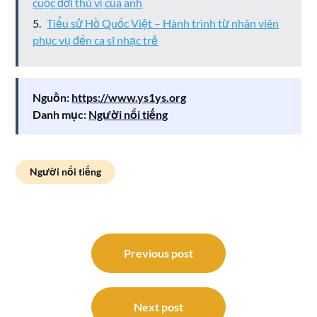
cuộc đời thú vị của anh
Tiểu sử Hồ Quốc Việt – Hành trình từ nhân viên
phục vụ đến ca sĩ nhạc trẻ
Nguồn:
https://www.ys1ys.org
Danh mục:
Người nổi tiếng
Người nổi tiếng
Điều
hướng
Previous post
bài
viết
Next post