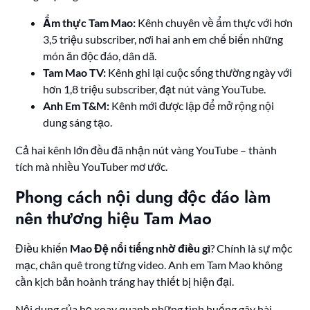
Ẩm thực Tam Mao:
Kênh chuyên về ẩm thực với hơn
3,5 triệu subscriber, nơi hai anh em chế biến những
món ăn độc đáo, dân dã.
Tam Mao TV:
Kênh ghi lại cuộc sống thường ngày với
hơn 1,8 triệu subscriber, đạt nút vàng YouTube.
Anh Em T&M:
Kênh mới được lập để mở rộng nội
dung sáng tạo.
Cả hai kênh lớn đều đã nhận nút vàng YouTube – thành
tích mà nhiều YouTuber mơ ước.
Phong cách nội dung độc đáo làm
nên thương hiệu Tam Mao
Điều khiến
Mao Đệ nổi tiếng nhờ điều gì
? Chính là sự mộc
mạc, chân quê trong từng video. Anh em Tam Mao không
cần kịch bản hoành tráng hay thiết bị hiện đại.
Nội dung của họ xoay quanh những tình huống gây hài