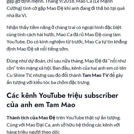
gặp gỡ định mệnh. Tháng 9/2018, Mao Ca (Lê Mạnh
Cường) tình cờ gặp Mao Đệ khi anh đang đi thả bò tại quê
nhà Ba Vì.
Nhận thấy tiềm năng ở chàng trai có ngoại hình đặc biệt
cùng tính cách hài hước, Mao Ca đã rủ Mao Đệ cùng làm
YouTube. Do có kinh nghiệm từ trước, Mao Ca tự tin khẳng
định Mao Đệ sẽ nổi tiếng sớm.
Đúng như dự đoán, chỉ sau nửa tháng, Mao Đệ đã “nổi như
cồn” trên mạng xã hội. Ban đầu, kênh của hai anh em có tên
Cu Shine TV, nhưng sau đó đổi thành
Tam Mao TV
để gây
ấn tượng với kiểu tóc ba chỏm đặc trưng.
Các kênh YouTube triệu subscriber
của anh em Tam Mao
Thành tích của Mao Đệ
trên YouTube thật sự ấn tượng.
Cùng với Mao Đại Ca, anh sở hữu hệ thống các kênh với
hàng triệu người theo dõi: