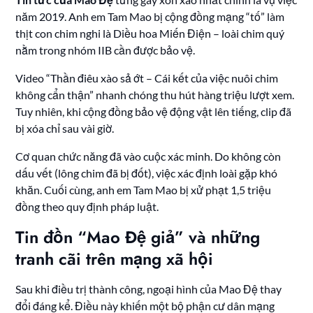
năm 2019. Anh em Tam Mao bị cộng đồng mạng “tố” làm
thịt con chim nghi là Diều hoa Miến Điện – loài chim quý
nằm trong nhóm IIB cần được bảo vệ.
Video “Thần điêu xào sả ớt – Cái kết của việc nuôi chim
không cẩn thận” nhanh chóng thu hút hàng triệu lượt xem.
Tuy nhiên, khi cộng đồng bảo vệ động vật lên tiếng, clip đã
bị xóa chỉ sau vài giờ.
Cơ quan chức năng đã vào cuộc xác minh. Do không còn
dấu vết (lông chim đã bị đốt), việc xác định loài gặp khó
khăn. Cuối cùng, anh em Tam Mao bị xử phạt 1,5 triệu
đồng theo quy định pháp luật.
Tin đồn “Mao Đệ giả” và những
tranh cãi trên mạng xã hội
Sau khi điều trị thành công, ngoại hình của Mao Đệ thay
đổi đáng kể. Điều này khiến một bộ phận cư dân mạng