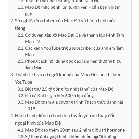
Tuổi thơ và hoàn cảnh gia đình Mao Đệ
Mao Đệ mắc bệnh lùn tuyến yên – căn bệnh hiếm
gặp
Sự nghiệp YouTuber của Mao Đệ và hành trình nổi
tiếng
Cơ duyên gặp gỡ Mao Đại Ca và thành lập kênh Tam
Mao TV
Các kênh YouTube triệu subscriber của anh em Tam
Mao
Phong cách nội dung độc đáo làm nên thương hiệu
Tam Mao
Thành tích và cơ ngơi khủng của Mao Đệ sau khi làm
YouTube
Biệt thự 2,5 tỷ đồng “to nhất làng” của Mao Đệ
Hồ cá Koi trị giá hơn 600 triệu đồng
Mao Đệ tham gia chương trình Thách thức danh hài
2019
Hành trình điều trị bệnh lùn tuyến yên và thay đổi
ngoại hình của Mao Đệ
Mao Đệ cao thêm 20cm sau 2 năm điều trị hormone
Sự thay đổi ngoại hình khiến nhiều người không