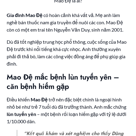
Mao Đệ là ai?
Gia đình Mao Đệ
có hoàn cảnh khá vất vả. Mẹ anh làm
nghề bán thuốc nam gia truyền để nuôi các con. Mao Đệ
còn có một em trai tên Nguyễn Văn Duy, sinh năm 2001.
Dù đã tốt nghiệp trung học phổ thông, cuộc sống của Mao
Đệ trước khi nổi tiếng khá cực nhọc. Anh thường xuyên
phải đi thả bò, làm các công việc đồng áng để phụ giúp gia
đình.
Mao Đệ mắc bệnh lùn tuyến yên –
căn bệnh hiếm gặp
Điều khiến
Mao Đệ
trở nên đặc biệt chính là ngoại hình
nhỏ bé như trẻ 7 tuổi dù đã trưởng thành. Anh mắc chứng
lùn tuyến yên
– một bệnh rối loạn hiếm gặp với tỷ lệ dưới
1/10.000 dân.
“Kết quả khám và xét nghiệm cho thấy Dũng