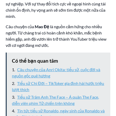
sự nghiệp. Với sự thay đổi tích cực về ngoại hình cùng tài
chính ổn định, hy vọng anh sẽ sớm tìm được một nửa của
mình.
Câu chuyện của
Mao Đệ
là nguồn cảm hứng cho nhiều
người. Từ chàng trai có hoàn cảnh khó khăn, mắc bệnh
hiếm gặp, anh đã vươn lên trở thành YouTuber triệu view
với cơ ngơi đáng mơ ước.
Có thể bạn quan tâm
Câu chuyện của Anri Okita: tiểu sử, cuộc đời và
nguồn gốc quê hương
Tiểu sử Chi Đỡi – TikToker gia đình hài hước triệu
lượt thích
Tiểu sử Trâm Anh The Face – Á quân The Face,
diễn viên phim Tử chiến trên không
Tin tức tiểu sử Ronaldo, ngày sinh của Ronaldo và