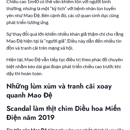
Chiều cao 1m40 có thể vẫn khiêm tốn với người bình
thường, nhưng là một “kỳ tích” với bệnh nhân lùn tuyến
yên như Mao Đệ. Bên cạnh đó, các cơ quan sinh dục cũng
phát triển tương ứng.
Sự thay đổi quá lớn khiến nhiều khán giả thậm chí cho rằng
Mao Đệ hiện tại là “người giả”. Điều này dẫn đến nhiều tin
đồn và tranh cãi trên mạng xã hội.
Hiện tại, Mao Đệ vẫn tiếp tục điều trị theo phác đồ chuyên
biệt nhằm kéo dài giai đoạn phát triển chiều cao trước khi
dậy thì hoàn toàn.
Những lùm xùm và tranh cãi xoay
quanh Mao Đệ
Scandal làm thịt chim Diều hoa Miến
Điện năm 2019
Tin tức của Mao Đệ
từng gây xôn xao nhất chính là vụ việc