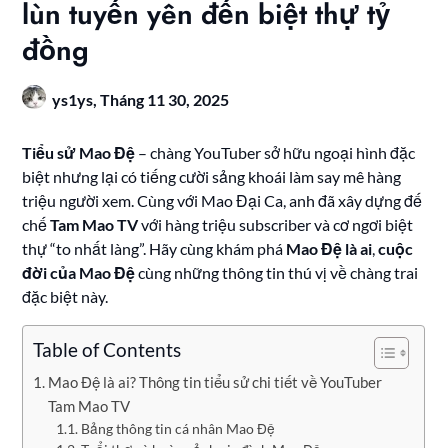
lùn tuyến yên đến biệt thự tỷ
đồng
ys1ys,
Tháng 11 30, 2025
Tiểu sử Mao Đệ
– chàng YouTuber sở hữu ngoại hình đặc
biệt nhưng lại có tiếng cười sảng khoái làm say mê hàng
triệu người xem. Cùng với Mao Đại Ca, anh đã xây dựng đế
chế
Tam Mao TV
với hàng triệu subscriber và cơ ngơi biệt
thự “to nhất làng”. Hãy cùng khám phá
Mao Đệ là ai
,
cuộc
đời của Mao Đệ
cùng những thông tin thú vị về chàng trai
đặc biệt này.
Table of Contents
Mao Đệ là ai? Thông tin tiểu sử chi tiết về YouTuber
Tam Mao TV
Bảng thông tin cá nhân Mao Đệ