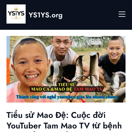
Skip
to
YS1YS.org
content
Tiểu sử Mao Đệ: Cuộc đời
YouTuber Tam Mao TV từ bệnh