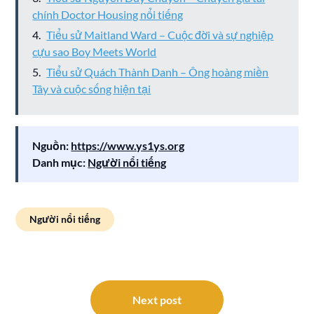
chính Doctor Housing nổi tiếng
Tiểu sử Maitland Ward – Cuộc đời và sự nghiệp
cựu sao Boy Meets World
Tiểu sử Quách Thành Danh – Ông hoàng miền
Tây và cuộc sống hiện tại
Nguồn:
https://www.ys1ys.org
Danh mục:
Người nổi tiếng
Người nổi tiếng
Điều
hướng
Next post