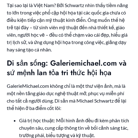
Tại sao lại là Việt Nam? Bởi Schwartz nhìn thấy tiềm năng
to lớn trong việc phổ cập hội họa tại các quốc gia chưa có
điều kiện tiếp cận mỹ thuật kinh điển. Ông muốn thế hệ
trẻ tại đây – từ sinh viên mỹ thuật đến nhà thiết kế, giáo
viên, người học vẽ – đều có thể chạm vào cái đẹp, hiểu giá
trị lịch sử, và ứng dụng hội họa trong công việc, giảng dạy
hay sáng tạo cá nhân.
Di sản sống: Galeriemichael.com và
sứ mệnh lan tỏa tri thức hội họa
GalerieMichael.com không chỉ là một thư viện ảnh, mà là
một nền tảng giáo dục nghệ thuật mở, phục vụ miễn phí
cho tất cả người dùng. Di sản mà Michael Schwartz để lại
thể hiện ở ba điểm cốt lõi:
Giá trị học thuật: Mỗi hình ảnh đều đi kèm phân tích
chuyên sâu, cung cấp thông tin về bối cảnh sáng tác,
trường phái, biểu tượng và kỹ thuật.