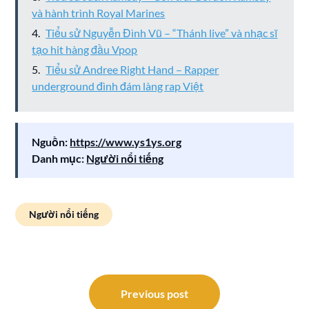
và hành trình Royal Marines
Tiểu sử Nguyễn Đình Vũ – “Thánh live” và nhạc sĩ
tạo hit hàng đầu Vpop
Tiểu sử Andree Right Hand – Rapper
underground đình đám làng rap Việt
Nguồn:
https://www.ys1ys.org
Danh mục:
Người nổi tiếng
Người nổi tiếng
Điều
hướng
Previous post