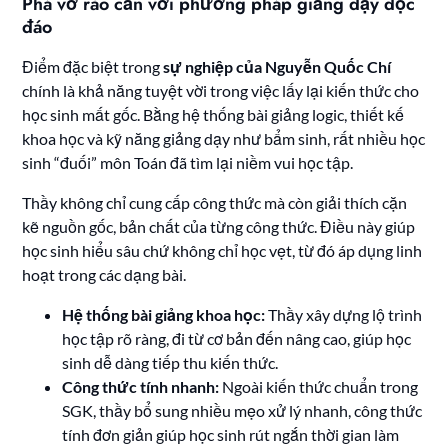
Phá vỡ rào cản với phương pháp giảng dạy độc
đáo
Điểm đặc biệt trong
sự nghiệp của Nguyễn Quốc Chí
chính là khả năng tuyệt vời trong việc lấy lại kiến thức cho
học sinh mất gốc. Bằng hệ thống bài giảng logic, thiết kế
khoa học và kỹ năng giảng dạy như bẩm sinh, rất nhiều học
sinh “đuối” môn Toán đã tìm lại niềm vui học tập.
Thầy không chỉ cung cấp công thức mà còn giải thích cặn
kẽ nguồn gốc, bản chất của từng công thức. Điều này giúp
học sinh hiểu sâu chứ không chỉ học vẹt, từ đó áp dụng linh
hoạt trong các dạng bài.
Hệ thống bài giảng khoa học:
Thầy xây dựng lộ trình
học tập rõ ràng, đi từ cơ bản đến nâng cao, giúp học
sinh dễ dàng tiếp thu kiến thức.
Công thức tính nhanh:
Ngoài kiến thức chuẩn trong
SGK, thầy bổ sung nhiều mẹo xử lý nhanh, công thức
tính đơn giản giúp học sinh rút ngắn thời gian làm