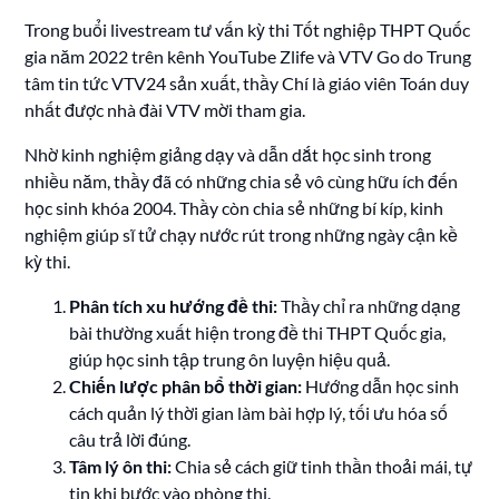
Trong buổi livestream tư vấn kỳ thi Tốt nghiệp THPT Quốc
gia năm 2022 trên kênh YouTube Zlife và VTV Go do Trung
tâm tin tức VTV24 sản xuất, thầy Chí là giáo viên Toán duy
nhất được nhà đài VTV mời tham gia.
Nhờ kinh nghiệm giảng dạy và dẫn dắt học sinh trong
nhiều năm, thầy đã có những chia sẻ vô cùng hữu ích đến
học sinh khóa 2004. Thầy còn chia sẻ những bí kíp, kinh
nghiệm giúp sĩ tử chạy nước rút trong những ngày cận kề
kỳ thi.
Phân tích xu hướng đề thi:
Thầy chỉ ra những dạng
bài thường xuất hiện trong đề thi THPT Quốc gia,
giúp học sinh tập trung ôn luyện hiệu quả.
Chiến lược phân bổ thời gian:
Hướng dẫn học sinh
cách quản lý thời gian làm bài hợp lý, tối ưu hóa số
câu trả lời đúng.
Tâm lý ôn thi:
Chia sẻ cách giữ tinh thần thoải mái, tự
tin khi bước vào phòng thi.