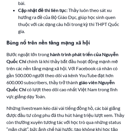
bài.
Cập nhật đề thi liên tục:
Thầy luôn theo sát xu
hướng ra đề của Bộ Giáo Dục, giúp học sinh quen
thuộc với các dạng câu hỏi trong kỳ thi THPT Quốc
gia.
Bùng nổ trên nền tảng mạng xã hội
Bước ngoặt lớn trong
hành trình phát triển của Nguyễn
Quốc Chí
chính là khi thầy bắt đầu hoạt động mạnh mẽ
trên các nền tảng mạng xã hội. Với Facebook cá nhân có
gần 500.000 người theo dõi và kênh YouTube đạt hơn
600.000 subscribers, thầy trở thành
giáo viên Nguyễn
Quốc Chí
có lượt theo dõi cao nhất Việt Nam trong lĩnh
vực giảng dạy Toán.
Những livestream kéo dài vài tiếng đồng hồ, các bài giảng
được đầu tư công phu đã thu hút hàng triệu lượt xem. Thầy
còn thường xuyên tương tác với học trò qua những status
“mặn chát”, bức ảnh chế hài hước, tạo không khí học tập