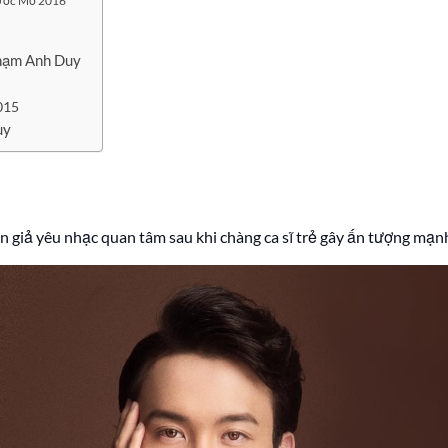
 Ước Mơ 2016
Phạm Anh Duy
015
uy
n giả yêu nhạc quan tâm sau khi chàng ca sĩ trẻ gây ấn tượng mạn