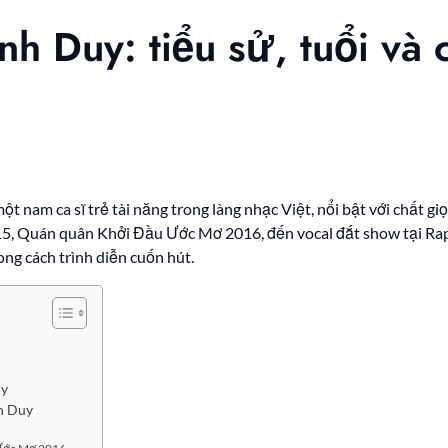
h Duy: tiểu sử, tuổi và 
g
t nam ca sĩ trẻ tài năng trong làng nhạc Việt, nổi bật với chất g
15, Quán quân Khởi Đầu Ước Mơ 2016, đến vocal đắt show tại Rap Vi
ong cách trình diễn cuốn hút.
uy
h Duy