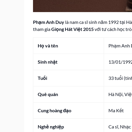
Phạm Anh Duy
là nam ca sĩ sinh năm 1992 tại Hà
tham gia
Giọng Hát Việt 2015
với tư cách học tr
Họ và tên
Phạm Anh 
Sinh nhật
13/01/199
Tuổi
33 tuổi (tí
Quê quán
Hà Nội, Vi
Cung hoàng đạo
Ma Kết
Nghề nghiệp
Ca sĩ, Nhạc 