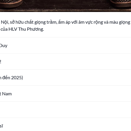
 Nội, sở hữu chất giọng trầm, ấm áp với âm vực rộng và màu giọng 
ò của HLV Thu Phương.
Duy
2
nh đến 2025)
ệt Nam
sĩ