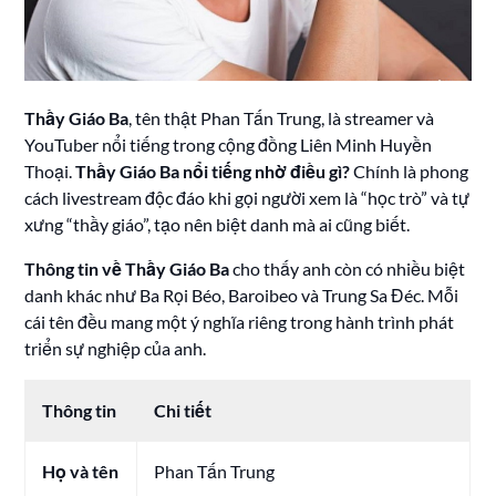
Thầy Giáo Ba
, tên thật Phan Tấn Trung, là streamer và
YouTuber nổi tiếng trong cộng đồng Liên Minh Huyền
Thoại.
Thầy Giáo Ba nổi tiếng nhờ điều gì?
Chính là phong
cách livestream độc đáo khi gọi người xem là “học trò” và tự
xưng “thầy giáo”, tạo nên biệt danh mà ai cũng biết.
Thông tin về Thầy Giáo Ba
cho thấy anh còn có nhiều biệt
danh khác như Ba Rọi Béo, Baroibeo và Trung Sa Đéc. Mỗi
cái tên đều mang một ý nghĩa riêng trong hành trình phát
triển sự nghiệp của anh.
Thông tin
Chi tiết
Họ và tên
Phan Tấn Trung