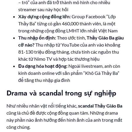
– trò” của anh đã trở thành mô hình cho nhiều
streamer sau này học hỏi
Xây dựng cộng đồng lớn:
Group Facebook “Lớp
Thầy Ba” từng có gần 460,000 thành viên, là một
trong những cộng đồng LMHT lớn nhất Việt Nam
Thu nhập ổn định:
Theo ước tính,
Thầy Giáo Ba giàu
cỡ nào?
Thu nhập từ YouTube của anh vào khoảng
81-130 triệu đồng/tháng, chưa tính các nguồn thu
khác từ Nimo TV và hợp tác thương hiệu
Đa dạng hóa hoạt động:
Ngoài livestream, anh còn
kinh doanh online với sản phẩm “Khô Gà Thầy Ba”
để tăng thu nhập gia đình
Drama và scandal trong sự nghiệp
Như nhiều nhân vật nổi tiếng khác,
scandal Thầy Giáo Ba
cũng là chủ đề được cộng đồng quan tâm. Những drama
này phần nào ảnh hưởng đến hình ảnh của anh trong mắt
công chúng.