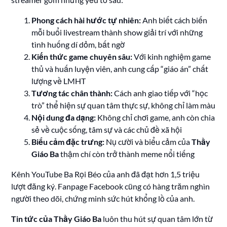
Phong cách hài hước tự nhiên:
Anh biết cách biến
mỗi buổi livestream thành show giải trí với những
tình huống dí dỏm, bất ngờ
Kiến thức game chuyên sâu:
Với kinh nghiệm game
thủ và huấn luyện viên, anh cung cấp “giáo án” chất
lượng về LMHT
Tương tác chân thành:
Cách anh giao tiếp với “học
trò” thể hiện sự quan tâm thực sự, không chỉ làm màu
Nội dung đa dạng:
Không chỉ chơi game, anh còn chia
sẻ về cuộc sống, tâm sự và các chủ đề xã hội
Biểu cảm đặc trưng:
Nụ cười và biểu cảm của
Thầy
Giáo Ba
thậm chí còn trở thành meme nổi tiếng
Kênh YouTube Ba Rọi Béo của anh đã đạt hơn 1,5 triệu
lượt đăng ký. Fanpage Facebook cũng có hàng trăm nghìn
người theo dõi, chứng minh sức hút khổng lồ của anh.
Tin tức của Thầy Giáo Ba
luôn thu hút sự quan tâm lớn từ