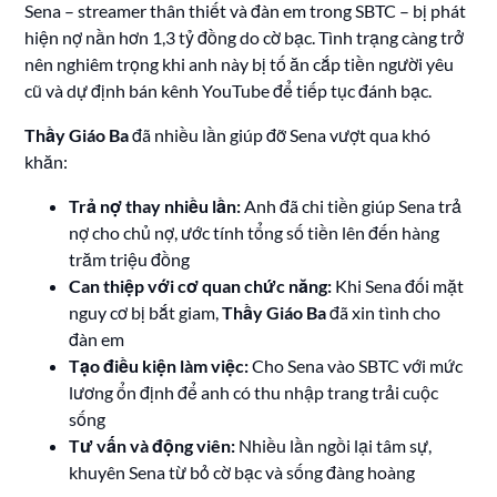
Sena – streamer thân thiết và đàn em trong SBTC – bị phát
hiện nợ nần hơn 1,3 tỷ đồng do cờ bạc. Tình trạng càng trở
nên nghiêm trọng khi anh này bị tố ăn cắp tiền người yêu
cũ và dự định bán kênh YouTube để tiếp tục đánh bạc.
Thầy Giáo Ba
đã nhiều lần giúp đỡ Sena vượt qua khó
khăn:
Trả nợ thay nhiều lần:
Anh đã chi tiền giúp Sena trả
nợ cho chủ nợ, ước tính tổng số tiền lên đến hàng
trăm triệu đồng
Can thiệp với cơ quan chức năng:
Khi Sena đối mặt
nguy cơ bị bắt giam,
Thầy Giáo Ba
đã xin tình cho
đàn em
Tạo điều kiện làm việc:
Cho Sena vào SBTC với mức
lương ổn định để anh có thu nhập trang trải cuộc
sống
Tư vấn và động viên:
Nhiều lần ngồi lại tâm sự,
khuyên Sena từ bỏ cờ bạc và sống đàng hoàng