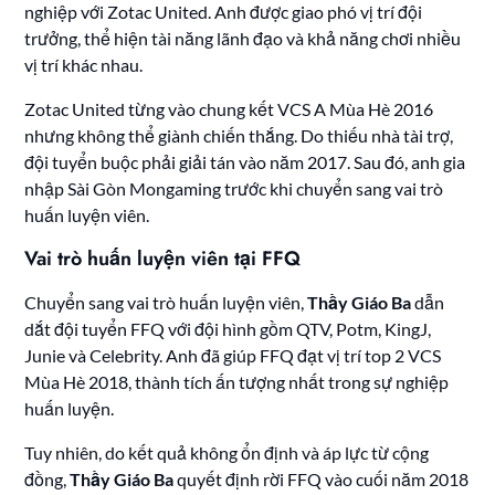
nghiệp với Zotac United. Anh được giao phó vị trí đội
trưởng, thể hiện tài năng lãnh đạo và khả năng chơi nhiều
vị trí khác nhau.
Zotac United từng vào chung kết VCS A Mùa Hè 2016
nhưng không thể giành chiến thắng. Do thiếu nhà tài trợ,
đội tuyển buộc phải giải tán vào năm 2017. Sau đó, anh gia
nhập Sài Gòn Mongaming trước khi chuyển sang vai trò
huấn luyện viên.
Vai trò huấn luyện viên tại FFQ
Chuyển sang vai trò huấn luyện viên,
Thầy Giáo Ba
dẫn
dắt đội tuyển FFQ với đội hình gồm QTV, Potm, KingJ,
Junie và Celebrity. Anh đã giúp FFQ đạt vị trí top 2 VCS
Mùa Hè 2018, thành tích ấn tượng nhất trong sự nghiệp
huấn luyện.
Tuy nhiên, do kết quả không ổn định và áp lực từ cộng
đồng,
Thầy Giáo Ba
quyết định rời FFQ vào cuối năm 2018