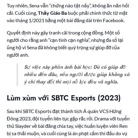
Tuy nhiên, Sena vẫn “chứng nào tật nấy”, không ăn năn hối
cải. Cuối cùng,
Thầy Giáo Ba
buộc phải chính thức từ mặt
vào tháng 1/2021 bằng một bài đăng dài trên Facebook.
Quyết định này gây tranh cãi trong cộng đồng. Một số
người cho rằng anh “cạn tình cạn nghĩa”, nhưng đa số lại
ủng hộ vì Sena đã không biết quý trọng sự giúp đỡ của
người anh.
Sự việc này phản ánh bài học: Dù có giúp đỡ
nhiều đến đâu, nếu người được giúp không có
ý chí thay đổi thì mọi nỗ lực đều vô nghĩa.
Lùm xùm với SBTC Esports (2023)
Sau khi SBTC Esports đạt thành tích Á quân VCS Hừng
Đông 2023, đội tuyển liên tục gặp rắc rối. Drama với tuyển
thủ Slayder về bài đăng chia tay, việc huấn luyện viên Ren
bị sa thải muộn, và cuối cùng là án phạt cấm thi đấu do vụ