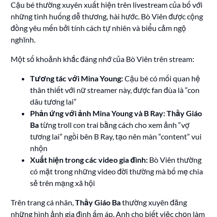
Cậu bé thường xuyên xuất hiện trên livestream của bố với
những tình huống dễ thương, hài hước. Bò Viên được cộng
đồng yêu mến bởi tính cách tự nhiên và biểu cảm ngộ
nghĩnh.
Một số khoảnh khắc đáng nhớ của Bò Viên trên stream:
Tương tác với Mina Young:
Cậu bé có mối quan hệ
thân thiết với nữ streamer này, được fan đùa là “con
dâu tương lai”
Phản ứng với ảnh Mina Young và B Ray:
Thầy Giáo
Ba
từng troll con trai bằng cách cho xem ảnh “vợ
tương lai” ngồi bên B Ray, tạo nên màn “content” vui
nhộn
Xuất hiện trong các video gia đình:
Bò Viên thường
có mặt trong những video đời thường mà bố mẹ chia
sẻ trên mạng xã hội
Trên trang cá nhân,
Thầy Giáo Ba
thường xuyên đăng
những hình ảnh gia đình ấm áp. Anh cho biết việc chọn làm