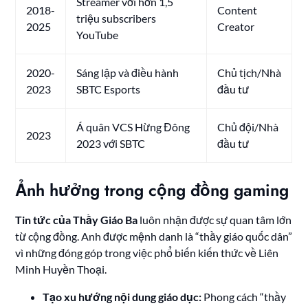
Streamer với hơn 1,5
2018-
Content
triệu subscribers
2025
Creator
YouTube
2020-
Sáng lập và điều hành
Chủ tịch/Nhà
2023
SBTC Esports
đầu tư
Á quân VCS Hừng Đông
Chủ đội/Nhà
2023
2023 với SBTC
đầu tư
Ảnh hưởng trong cộng đồng gaming
Tin tức của Thầy Giáo Ba
luôn nhận được sự quan tâm lớn
từ cộng đồng. Anh được mệnh danh là “thầy giáo quốc dân”
vì những đóng góp trong việc phổ biến kiến thức về Liên
Minh Huyền Thoại.
Tạo xu hướng nội dung giáo dục:
Phong cách “thầy