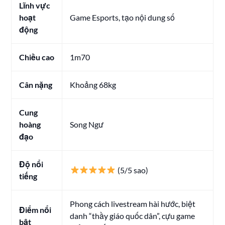
Lĩnh vực
hoạt
Game Esports, tạo nội dung số
động
Chiều cao
1m70
Cân nặng
Khoảng 68kg
Cung
hoàng
Song Ngư
đạo
Độ nổi
(5/5 sao)
tiếng
Phong cách livestream hài hước, biệt
Điểm nổi
danh “thầy giáo quốc dân”, cựu game
bật