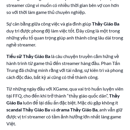
streamer cũng vì muốn có nhiều thời gian bên vợ con hơn
so với thời làm game thủ chuyên nghiệp.
Sự cân bằng giữa công việc và gia đình giúp
Thầy Giáo Ba
duy trì được phong độ làm việc tốt. Đây cũng là một trong
những yếu tố quan trọng giúp anh thành công lâu dài trong
nghề streamer.
Tiểu sử Thầy Giáo Ba
là câu chuyện truyền cảm hứng về
hành trình từ game thủ đến streamer hàng đầu. Phan Tấn
Trung đã chứng minh rằng với tài năng, sự kiên trì và phong
cách độc đáo, bất kỳ ai cũng có thể thành công.
Từ những ngày đầu với XGame, qua vai trò huấn luyện viên
tại FFQ, cho đến khi trở thành “thầy giáo quốc dân”,
Thầy
Giáo Ba
luôn để lại dấu ấn đặc biệt. Mặc dù gặp không ít
scandal Thầy Giáo Ba
và
drama Thầy Giáo Ba
, anh vẫn giữ
được vị trí streamer có tầm ảnh hưởng lớn nhất làng game
Việt.