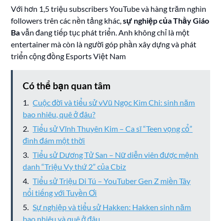
Với hơn 1,5 triệu subscribers YouTube và hàng trăm nghìn
followers trên các nền tảng khác,
sự nghiệp của Thầy Giáo
Ba
vẫn đang tiếp tục phát triển. Anh không chỉ là một
entertainer mà còn là người góp phần xây dựng và phát
triển cộng đồng Esports Việt Nam
Có thể bạn quan tâm
Cuộc đời và tiểu sử vVũ Ngọc Kim Chi: sinh năm
bao nhiêu, quê ở đâu?
Tiểu sử Vĩnh Thuyên Kim – Ca sĩ “Teen vọng cổ”
đình đám một thời
Tiểu sử Dương Tử San – Nữ diễn viên được mệnh
danh “Triệu Vy thứ 2” của Cbiz
Tiểu sử Triệu Di Tú – YouTuber Gen Z miền Tây
nổi tiếng với Tuyền Ơi
Sự nghiệp và tiểu sử Hakken: Hakken sinh năm
bao nhiêu và quê ở đâu