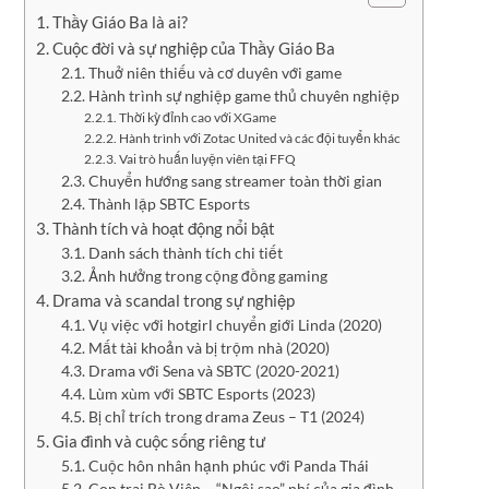
Thầy Giáo Ba là ai?
Cuộc đời và sự nghiệp của Thầy Giáo Ba
Thuở niên thiếu và cơ duyên với game
Hành trình sự nghiệp game thủ chuyên nghiệp
Thời kỳ đỉnh cao với XGame
Hành trình với Zotac United và các đội tuyển khác
Vai trò huấn luyện viên tại FFQ
Chuyển hướng sang streamer toàn thời gian
Thành lập SBTC Esports
Thành tích và hoạt động nổi bật
Danh sách thành tích chi tiết
Ảnh hưởng trong cộng đồng gaming
Drama và scandal trong sự nghiệp
Vụ việc với hotgirl chuyển giới Linda (2020)
Mất tài khoản và bị trộm nhà (2020)
Drama với Sena và SBTC (2020-2021)
Lùm xùm với SBTC Esports (2023)
Bị chỉ trích trong drama Zeus – T1 (2024)
Gia đình và cuộc sống riêng tư
Cuộc hôn nhân hạnh phúc với Panda Thái
Con trai Bò Viên – “Ngôi sao” nhí của gia đình