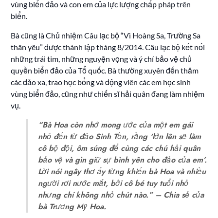
vùng biển đảo và con em của lực lượng chấp pháp trên
biển.
Bà cũng là Chủ nhiệm Câu lạc bộ “Vì Hoàng Sa, Trường Sa
thân yêu” được thành lập tháng 8/2014. Câu lạc bộ kết nối
những trái tim, những nguyện vọng và ý chí bảo vệ chủ
quyền biển đảo của Tổ quốc. Bà thường xuyên đến thăm
các đảo xa, trao học bổng và động viên các em học sinh
vùng biển đảo, cũng như chiến sĩ hải quân đang làm nhiệm
vụ.
“Bà Hoa còn nhớ mong ước của một em gái
nhỏ đến từ đảo Sinh Tồn, rằng ‘lớn lên sẽ làm
cô bộ đội, ôm súng để cùng các chú hải quân
bảo vệ và gìn giữ sự bình yên cho đảo của em’.
Lời nói ngây thơ ấy từng khiến bà Hoa và nhiều
người rơi nước mắt, bởi cô bé tuy tuổi nhỏ
nhưng chí không nhỏ chút nào.” – Chia sẻ của
bà Trương Mỹ Hoa.