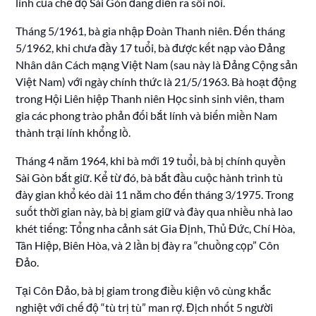
lính của chế độ Sài Gòn đang diễn ra sôi nổi.
Tháng 5/1961, bà gia nhập Đoàn Thanh niên. Đến tháng
5/1962, khi chưa đầy 17 tuổi, bà được kết nạp vào Đảng
Nhân dân Cách mạng Việt Nam (sau này là Đảng Cộng sản
Việt Nam) với ngày chính thức là 21/5/1963. Bà hoạt động
trong Hội Liên hiệp Thanh niên Học sinh sinh viên, tham
gia các phong trào phản đối bắt lính và biến miền Nam
thành trại lính khổng lồ.
Tháng 4 năm 1964, khi bà mới 19 tuổi, bà bị chính quyền
Sài Gòn bắt giữ. Kể từ đó, bà bắt đầu cuộc hành trình tù
đày gian khổ kéo dài 11 năm cho đến tháng 3/1975. Trong
suốt thời gian này, bà bị giam giữ và đày qua nhiều nhà lao
khét tiếng: Tổng nha cảnh sát Gia Định, Thủ Đức, Chí Hòa,
Tân Hiệp, Biên Hòa, và 2 lần bị đày ra “chuồng cọp” Côn
Đảo.
Tại Côn Đảo, bà bị giam trong điều kiện vô cùng khắc
nghiệt với chế độ “tù trị tù” man rợ. Địch nhốt 5 người