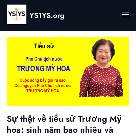
Skip
to
YS1YS.org
content
Sự thật về tiểu sử Trương Mỹ
hoa: sinh năm bao nhiêu và