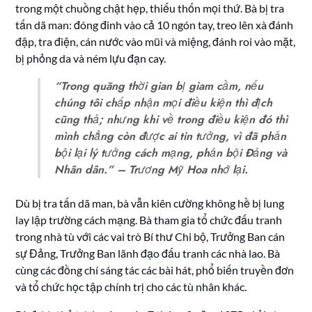
trong một chuồng chật hẹp, thiếu thốn mọi thứ. Bà bị tra
tấn dã man: đóng đinh vào cả 10 ngón tay, treo lên xà đánh
đập, tra điện, cán nước vào mũi và miệng, đánh roi vào mặt,
bị phỏng da và ném lựu đạn cay.
“Trong quãng thời gian bị giam cầm, nếu
chúng tôi chấp nhận mọi điều kiện thì địch
cũng thả; nhưng khi về trong điều kiện đó thì
mình chẳng còn được ai tin tưởng, vì đã phản
bội lại lý tưởng cách mạng, phản bội Đảng và
Nhân dân.” – Trương Mỹ Hoa nhớ lại.
Dù bị tra tấn dã man, bà vẫn kiên cường không hề bị lung
lay lập trường cách mạng. Bà tham gia tổ chức đấu tranh
trong nhà tù với các vai trò Bí thư Chi bộ, Trưởng Ban cán
sự Đảng, Trưởng Ban lãnh đạo đấu tranh các nhà lao. Bà
cùng các đồng chí sáng tác các bài hát, phổ biến truyền đơn
và tổ chức học tập chính trị cho các tù nhân khác.