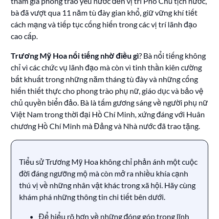
tham gia phong trào yêu nước đến vị trí Phó Chủ tịch nước,
bà đã vượt qua 11 năm tù đày gian khổ, giữ vững khí tiết
cách mạng và tiếp tục cống hiến trong các vị trí lãnh đạo
cao cấp.
Trương Mỹ Hoa nổi tiếng nhờ điều gì
? Bà nổi tiếng không
chỉ vì các chức vụ lãnh đạo mà còn vì tinh thần kiên cường
bất khuất trong những năm tháng tù đày và những cống
hiến thiết thực cho phong trào phụ nữ, giáo dục và bảo vệ
chủ quyền biển đảo. Bà là tấm gương sáng về người phụ nữ
Việt Nam trong thời đại Hồ Chí Minh, xứng đáng với Huân
chương Hồ Chí Minh mà Đảng và Nhà nước đã trao tặng.
Tiểu sử Trương Mỹ Hoa không chỉ phản ánh một cuộc
đời đáng ngưỡng mộ mà còn mở ra nhiều khía cạnh
thú vị về những nhân vật khác trong xã hội. Hãy cùng
khám phá những thông tin chi tiết bên dưới.
Để hiểu rõ hơn về những đóng góp trong lĩnh