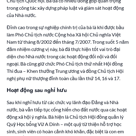
Chủ tịch Quốc hội. Bà đã có nhiều đóng góp quan trọng
trong công tác xây dựng pháp luật và giám sát hoạt động
của Nhà nước.
Đỉnh cao trong sự nghiệp chính trị của bà là khi được bầu
làm Phó Chủ tịch nước Cộng hòa Xã hội Chủ nghĩa Việt
Nam từ tháng 8/2002 đến tháng 7/2007. Trong suốt 5 năm
đảm nhiệm cương vị này, bà đã thực hiện tốt vai trò đại
diện cho Nhà nước trong các hoạt động đối nội và đối
ngoại. Bà cũng giữ chức Phó Chủ tịch thứ nhất Hội đồng
Thi đua – Khen thưởng Trung ương và đồng Chủ tịch Hội
nghị phụ nữ thượng đỉnh toàn cầu lần thứ 14, 16 và 17.
Hoạt động sau nghỉ hưu
Sau khi nghỉ hưu từ các chức vụ lãnh đạo Đảng và Nhà
nước, bà vẫn tiếp tục cống hiến cho đất nước qua các hoạt
động xã hội ý nghĩa. Bà hiện là Chủ tịch Hội đồng quản lý
Quỹ Học bổng Vừ A Dính – một quỹ từ thiện hỗ trợ học
sinh, sinh viên có hoàn cảnh khó khăn, đặc biệt là con em