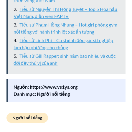
triển vọng Việt Nam
Tiểu sử Nguyễn Thị Hồng Tuyết – Top 5 Hoa hậu
Việt Nam, diễn viên FAPTV
Tiểu sử Phạm Hồng Nhung – Hot girl phòng gym
nổi tiếng với hành trình lột xác ấn tượng
Tiểu sử Linh Phi – Ca sĩ xinh đẹp gác sự nghiệp
làm hậu phương cho chồng
Tiểu sử Gill Rapper: sinh năm bao nhiêu và cuộc
đời đầy thú vị của anh
Nguồn:
https://www.ys1ys.org
Danh mục:
Người nổi tiếng
Người nổi tiếng