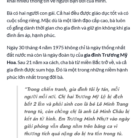
khai nhiều thông tin về người bạn đời của mình.
Bà có hai người con gái. Cả hai đều được giáo dục tốt và có
cuộc sống riêng. Mặc dù là một lãnh đạo cấp cao, bà luôn
cố gắng dành thời gian cho gia đình và giữ gìn không khí gia
đình ấm áp, hạnh phúc.
Ngày 30 tháng 4 năm 1975 không chỉ là ngày thống nhất
đất nước mà còn là ngày đoàn tụ của
gia đình Trương Mỹ
Hoa
. Sau 21 năm xa cách, cha bà từ miền Bắc trở về, và cả
gia đình được sum họp. Đó là một trong những niềm hạnh
phúc lớn nhất trong đời bà.
“Trong chiến tranh, gia đình tôi ly tán, mỗi
người mỗi nơi. Chị hai Trương Mỹ Lệ bị địch
bắt 2 lần và phải sinh con là bé Lê Minh Trang
trong tù, còn chồng chị là anh Lê Minh Châu bị
kết án tử hình. Em Trương Minh Nhựt vào ngày
giải phóng vẫn đang nằm trên băng ca vì
thương tích quá nặng do bị tra tấn trong tù.