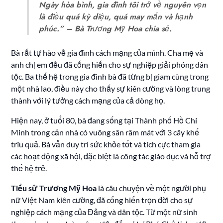
Ngày hòa bình, gia đình tôi trở về nguyên vẹn
là điều quá kỳ diệu, quá may mắn và hạnh
phúc.” – Bà Trương Mỹ Hoa chia sẻ.
Bà rất tự hào về gia đình cách mạng của mình. Cha mẹ và
anh chị em đều đã cống hiến cho sự nghiệp giải phóng dân
tộc. Ba thế hệ trong gia đình bà đã từng bị giam cùng trong
một nhà lao, điều này cho thấy sự kiên cường và lòng trung
thành với lý tưởng cách mạng của cả dòng họ.
Hiện nay, ở tuổi 80, bà đang sống tại Thành phố Hồ Chí
Minh trong căn nhà có vuông sân râm mát với 3 cây khế
trĩu quả. Bà vẫn duy trì sức khỏe tốt và tích cực tham gia
các hoạt động xã hội, đặc biệt là công tác giáo dục và hỗ trợ
thế hệ trẻ.
Tiểu sử Trương Mỹ Hoa
là câu chuyện về một người phụ
nữ Việt Nam kiên cường, đã cống hiến trọn đời cho sự
nghiệp cách mạng của Đảng và dân tộc. Từ một nữ sinh