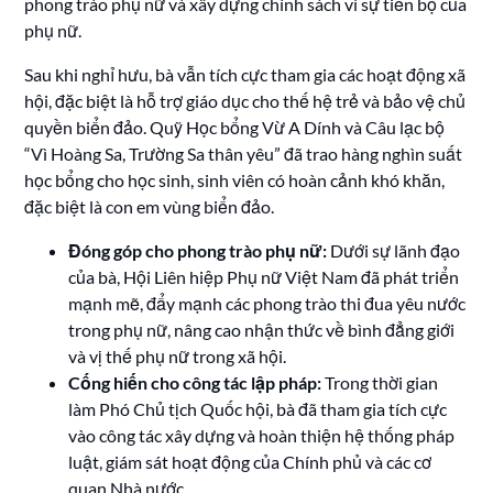
phong trào phụ nữ và xây dựng chính sách vì sự tiến bộ của
phụ nữ.
Sau khi nghỉ hưu, bà vẫn tích cực tham gia các hoạt động xã
hội, đặc biệt là hỗ trợ giáo dục cho thế hệ trẻ và bảo vệ chủ
quyền biển đảo. Quỹ Học bổng Vừ A Dính và Câu lạc bộ
“Vì Hoàng Sa, Trường Sa thân yêu” đã trao hàng nghìn suất
học bổng cho học sinh, sinh viên có hoàn cảnh khó khăn,
đặc biệt là con em vùng biển đảo.
Đóng góp cho phong trào phụ nữ:
Dưới sự lãnh đạo
của bà, Hội Liên hiệp Phụ nữ Việt Nam đã phát triển
mạnh mẽ, đẩy mạnh các phong trào thi đua yêu nước
trong phụ nữ, nâng cao nhận thức về bình đẳng giới
và vị thế phụ nữ trong xã hội.
Cống hiến cho công tác lập pháp:
Trong thời gian
làm Phó Chủ tịch Quốc hội, bà đã tham gia tích cực
vào công tác xây dựng và hoàn thiện hệ thống pháp
luật, giám sát hoạt động của Chính phủ và các cơ
quan Nhà nước.