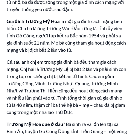
từ nhỏ, bà đã được sống trong một gia đình cách mạng với
truyền thống yêu nước sâu đậm.
Gia đình Trương Mỹ Hoa
là một gia đình cách mạng tiêu
biểu. Cha bà là ông Trương Văn Đẩu, từng là Tỉnh ủy viên
tỉnh Gò Công, người tập kết ra Bắc năm 1954 và phải xa
gia đình suốt 21 năm. Mẹ bà cũng tham gia hoạt động cách
mạng và bị địch bắt 2 lần vào tù.
Cả sáu anh chị em trong gia đình bà đều tham gia cách
mạng. Chị hai là Trương Mỹ Lệ bị bắt 2 lần và phải sinh con
trong tù, còn chồng chị bị kết án tử hình. Các em gồm
Trương Công Minh, Trương Nhựt Quang, Trương Minh
Nhựt và Trương Thị Hiền cũng đều hoạt động cách mạng
và nhiều lần phải vào tù. Tính tổng thời gian cả gia đình ở
tù là 48 năm, thậm chí ba thế hệ bà – mẹ – cháu đã bị giam
cùng trong một nhà lao Thủ Đức.
Trương Mỹ Hoa quê ở đâu
? Bà sinh ra và lớn lên tại xã
Bình Ân, huyện Gò Công Đông, tỉnh Tiền Giang – một vùng