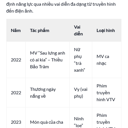
định năng lực qua nhiều vai diễn đa dạng từ truyền hình
đến điện ảnh.
Vai
Năm
Tác phẩm
Loại hình
diễn
Nữ
MV “Sau lưng anh
phụ
MV ca
2022
có ai kìa” – Thiều
“trà
nhạc
Bảo Trâm
xanh”
Phim
Thương ngày
Vy (vai
2022
truyền
nắng về
phụ)
hình VTV
Phim
Ninh
2023
Món quà của cha
truyền
“loe”