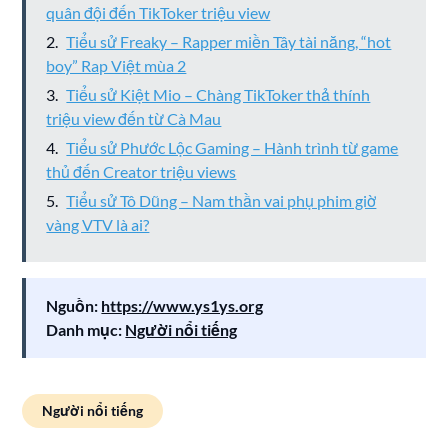
quân đội đến TikToker triệu view
Tiểu sử Freaky – Rapper miền Tây tài năng, “hot
boy” Rap Việt mùa 2
Tiểu sử Kiệt Mio – Chàng TikToker thả thính
triệu view đến từ Cà Mau
Tiểu sử Phước Lộc Gaming – Hành trình từ game
thủ đến Creator triệu views
Tiểu sử Tô Dũng – Nam thần vai phụ phim giờ
vàng VTV là ai?
Nguồn:
https://www.ys1ys.org
Danh mục:
Người nổi tiếng
Người nổi tiếng