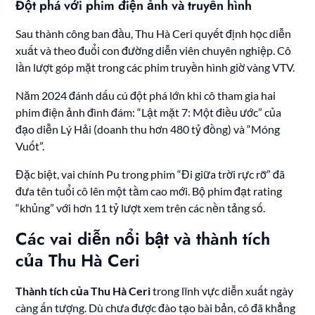
Đột phá với phim điện ảnh và truyền hình
Sau thành công ban đầu, Thu Hà Ceri quyết định học diễn
xuất và theo đuổi con đường diễn viên chuyên nghiệp. Cô
lần lượt góp mặt trong các phim truyền hình giờ vàng VTV.
Năm 2024 đánh dấu cú đột phá lớn khi cô tham gia hai
phim điện ảnh đình đám: “Lật mặt 7: Một điều ước” của
đạo diễn Lý Hải (doanh thu hơn 480 tỷ đồng) và “Móng
Vuốt”.
Đặc biệt, vai chính Pu trong phim “Đi giữa trời rực rỡ” đã
đưa tên tuổi cô lên một tầm cao mới. Bộ phim đạt rating
“khủng” với hơn 11 tỷ lượt xem trên các nền tảng số.
Các vai diễn nổi bật và thành tích
của Thu Hà Ceri
Thành tích của Thu Hà Ceri
trong lĩnh vực diễn xuất ngày
càng ấn tượng. Dù chưa được đào tạo bài bản, cô đã khẳng