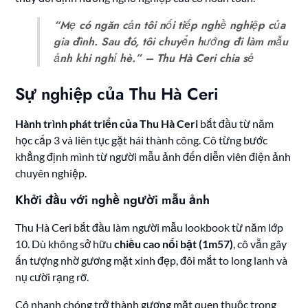
“Mẹ có ngăn cản tôi nối tiếp nghề nghiệp của
gia đình. Sau đó, tôi chuyển hướng đi làm mẫu
ảnh khi nghỉ hè.” – Thu Hà Ceri chia sẻ
Sự nghiệp của Thu Hà Ceri
Hành trình phát triển của Thu Hà Ceri
bắt đầu từ năm
học cấp 3 và liên tục gặt hái thành công. Cô từng bước
khẳng định mình từ người mẫu ảnh đến diễn viên điện ảnh
chuyên nghiệp.
Khởi đầu với nghề người mẫu ảnh
Thu Hà Ceri bắt đầu làm người mẫu lookbook từ năm lớp
10. Dù không sở hữu
chiều cao nổi bật (1m57)
, cô vẫn gây
ấn tượng nhờ gương mặt xinh đẹp, đôi mắt to long lanh và
nụ cười rạng rỡ.
Cô nhanh chóng trở thành gương mặt quen thuộc trong