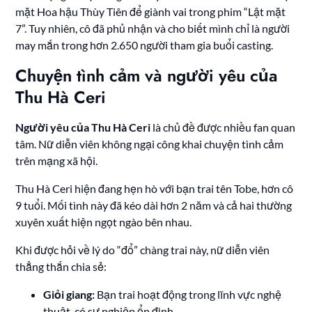
mặt Hoa hậu Thùy Tiên để giành vai trong phim “Lật mặt
7”. Tuy nhiên, cô đã phủ nhận và cho biết mình chỉ là người
may mắn trong hơn 2.650 người tham gia buổi casting.
Chuyện tình cảm và người yêu của
Thu Hà Ceri
Người yêu của Thu Hà Ceri
là chủ đề được nhiều fan quan
tâm. Nữ diễn viên không ngại công khai chuyện tình cảm
trên mạng xã hội.
Thu Hà Ceri hiện đang hẹn hò với bạn trai tên Tobe, hơn cô
9 tuổi. Mối tình này đã kéo dài hơn 2 năm và cả hai thường
xuyên xuất hiện ngọt ngào bên nhau.
Khi được hỏi về lý do “đổ” chàng trai này, nữ diễn viên
thẳng thắn chia sẻ:
Giỏi giang:
Bạn trai hoạt động trong lĩnh vực nghệ
thuật, có sự nghiệp ổn định