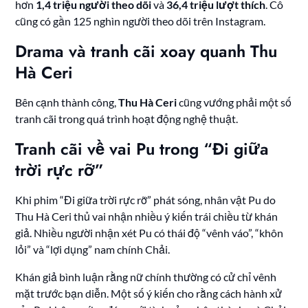
hơn
1,4 triệu người theo dõi
và
36,4 triệu lượt thích
. Cô
cũng có gần 125 nghìn người theo dõi trên Instagram.
Drama và tranh cãi xoay quanh Thu
Hà Ceri
Bên cạnh thành công,
Thu Hà Ceri
cũng vướng phải một số
tranh cãi trong quá trình hoạt động nghệ thuật.
Tranh cãi về vai Pu trong “Đi giữa
trời rực rỡ”
Khi phim “Đi giữa trời rực rỡ” phát sóng, nhân vật Pu do
Thu Hà Ceri thủ vai nhận nhiều ý kiến trái chiều từ khán
giả. Nhiều người nhận xét Pu có thái độ “vênh váo”, “khôn
lỏi” và “lợi dụng” nam chính Chải.
Khán giả bình luận rằng nữ chính thường có cử chỉ vênh
mặt trước bạn diễn. Một số ý kiến cho rằng cách hành xử