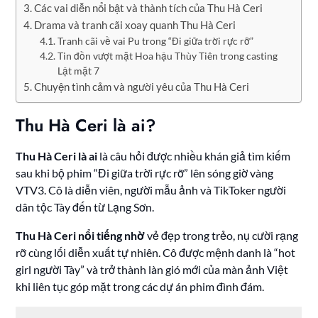
Các vai diễn nổi bật và thành tích của Thu Hà Ceri
Drama và tranh cãi xoay quanh Thu Hà Ceri
Tranh cãi về vai Pu trong “Đi giữa trời rực rỡ”
Tin đồn vượt mặt Hoa hậu Thùy Tiên trong casting
Lật mặt 7
Chuyện tình cảm và người yêu của Thu Hà Ceri
Thu Hà Ceri là ai?
Thu Hà Ceri là ai
là câu hỏi được nhiều khán giả tìm kiếm
sau khi bộ phim “Đi giữa trời rực rỡ” lên sóng giờ vàng
VTV3. Cô là diễn viên, người mẫu ảnh và TikToker người
dân tộc Tày đến từ Lạng Sơn.
Thu Hà Ceri nổi tiếng nhờ
vẻ đẹp trong trẻo, nụ cười rạng
rỡ cùng lối diễn xuất tự nhiên. Cô được mệnh danh là “hot
girl người Tày” và trở thành làn gió mới của màn ảnh Việt
khi liên tục góp mặt trong các dự án phim đình đám.