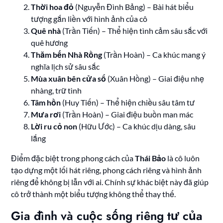
Thời hoa đỏ
(Nguyễn Đình Bảng) – Bài hát biểu
tượng gắn liền với hình ảnh của cô
Quê nhà
(Trần Tiến) – Thể hiện tình cảm sâu sắc với
quê hương
Thăm bến Nhà Rồng
(Trần Hoàn) – Ca khúc mang ý
nghĩa lịch sử sâu sắc
Mùa xuân bên cửa sổ
(Xuân Hồng) – Giai điệu nhẹ
nhàng, trữ tình
Tâm hồn
(Huy Tiến) – Thể hiện chiều sâu tâm tư
Mưa rơi
(Trần Hoàn) – Giai điệu buồn man mác
Lời ru cỏ non
(Hữu Ước) – Ca khúc dịu dàng, sâu
lắng
Điểm đặc biệt trong phong cách của
Thái Bảo
là cô luôn
tạo dựng một lối hát riêng, phong cách riêng và hình ảnh
riêng để không bị lẫn với ai. Chính sự khác biệt này đã giúp
cô trở thành một biểu tượng không thể thay thế.
Gia đình và cuộc sống riêng tư của