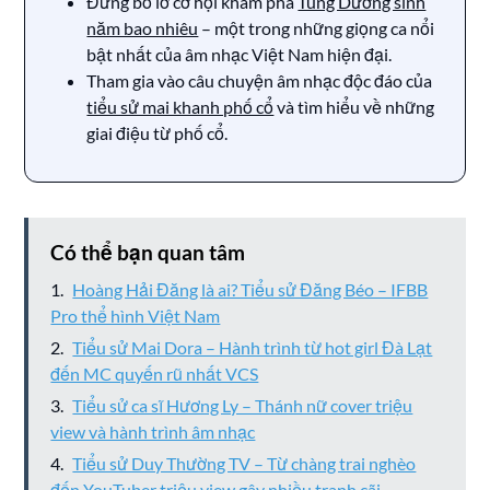
Đừng bỏ lỡ cơ hội khám phá
Tùng Dương sinh
năm bao nhiêu
– một trong những giọng ca nổi
bật nhất của âm nhạc Việt Nam hiện đại.
Tham gia vào câu chuyện âm nhạc độc đáo của
tiểu sử mai khanh phố cổ
và tìm hiểu về những
giai điệu từ phố cổ.
Có thể bạn quan tâm
Hoàng Hải Đăng là ai? Tiểu sử Đăng Béo – IFBB
Pro thể hình Việt Nam
Tiểu sử Mai Dora – Hành trình từ hot girl Đà Lạt
đến MC quyến rũ nhất VCS
Tiểu sử ca sĩ Hương Ly – Thánh nữ cover triệu
view và hành trình âm nhạc
Tiểu sử Duy Thường TV – Từ chàng trai nghèo
đến YouTuber triệu view gây nhiều tranh cãi