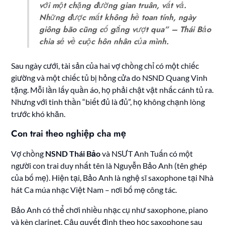
với một chặng đường gian truân, vất vả.
Những được mất không hề toan tính, ngày
giông bão cũng cố gắng vượt qua” – Thái Bảo
chia sẻ về cuộc hôn nhân của mình.
Sau ngày cưới, tài sản của hai vợ chồng chỉ có một chiếc
giường và một chiếc tủ bị hỏng cửa do NSND Quang Vinh
tặng. Mỗi lần lấy quần áo, họ phải chật vật nhấc cánh tủ ra.
Nhưng với tinh thần “biết đủ là đủ”, họ không chạnh lòng
trước khó khăn.
Con trai theo nghiệp cha mẹ
Vợ chồng
NSND Thái Bảo
và NSƯT Anh Tuấn có một
người con trai duy nhất tên là Nguyễn Bảo Anh (tên ghép
của bố mẹ). Hiện tại, Bảo Anh là nghệ sĩ saxophone tại Nhà
hát Ca múa nhạc Việt Nam – nơi bố mẹ công tác.
Bảo Anh có thể chơi nhiều nhạc cụ như saxophone, piano
và kèn clarinet. Cậu quyết định theo học saxophone sau