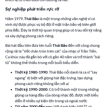
Sự nghiệp phát triển rực rỡ
Năm 1979,
Thái Bảo
là một trong những văn nghệ sĩ có
vinh dự được phục vụ bộ đội ở mặt trận bảo vệ biên giới
phía Bắc. Đây là thời kỳ quan trọng giúp cô trau dồi kỹ năng
và xây dựng phong cách riêng.
Bài hát đầu tiên đưa tên tuổi
Thái Bảo
đến với công chúng
rộng rãi là “Vết chân tròn trên cát” của nhạc sĩ Trần Tiến.
Ca khúc này đã gắn bó với cô gần 40 năm và trở thành “bài
tủ” không thể thiếu trong mỗi buổi biểu diễn.
Thời kỳ 1980-1990:
Thái Bảo nổi danh là ca sĩ “tay
ngang” dị biệt với giọng hát đặc trưng, tạo dựng
phong cách riêng không lẫn với ai
Thời kỳ 1990-2000:
Cô trở thành một trong những
giọng ca hàng đầu của dòng nhạc đỏ, được mời biểu
diễn ở nhiều sự kiện lớn trong và ngoài nước
Từ năm 2000 đến nay:
Với danh hiệu NSƯT và