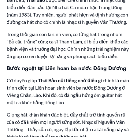
biểu diễn đàn bầu tại Nhà hát Ca múa nhạc Trung ương
(năm 1983). Tuy nhiên, người phát hiện và định hướng con
đường ca hát cho cô chính là nhạc sĩ Nguyễn Văn Thương.
Trong thời gian còn là sinh viên, cô từng hát trong nhóm
“Bồ câu trắng” cùng ca sĩ Thanh Lam, đi biểu diễn khắp các
bệnh viện và trường đại học. Chính những trải nghiệm này
đã giúp cô rèn luyện kỹ năng và phong cách biểu diễn.
Bước ngoặt tại Liên hoan ba nước Đông Dương
Cơ duyên giúp
Thái Bảo nổi tiếng nhờ điều gì
chính là màn
trình diễn tại Liên hoan sinh viên ba nước Đông Dương ở
Viêng Chăn, Lào. Khi đó, cô đã ngẫu hứng ôm guitar hát
một ca khúc bằng tiếng Lào.
Giọng hát khàn khàn đặc biệt, đầy chất trữ tình quyến rũ
của cô đã khiến mọi người sửng sốt. Nhạc sĩ Nguyễn Văn
Thương – thầy của cô, ngay lập tức nhận ra tài năng này và
khích lệ cô theo đuổi con đường ca hát.