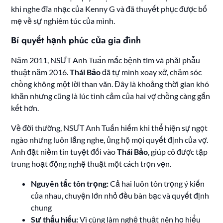
khi nghe đĩa nhạc của Kenny G và đã thuyết phục được bố
mẹ về sự nghiêm túc của mình.
Bí quyết hạnh phúc của gia đình
Năm 2011, NSƯT Anh Tuấn mắc bệnh tim và phải phẫu
thuật năm 2016.
Thái Bảo
đã tự mình xoay xở, chăm sóc
chồng không một lời than vãn. Đây là khoảng thời gian khó
khăn nhưng cũng là lúc tình cảm của hai vợ chồng càng gắn
kết hơn.
Về đời thường, NSƯT Anh Tuấn hiếm khi thể hiện sự ngọt
ngào nhưng luôn lắng nghe, ủng hộ mọi quyết định của vợ.
Anh đặt niềm tin tuyệt đối vào
Thái Bảo
, giúp cô được tập
trung hoạt động nghệ thuật một cách trọn vẹn.
Nguyên tắc tôn trọng:
Cả hai luôn tôn trọng ý kiến
của nhau, chuyện lớn nhỏ đều bàn bạc và quyết định
chung
Sự thấu hiểu:
Vì cùng làm nghệ thuật nên họ hiểu