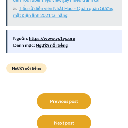
Tiểu sử diễn viên Nhật Hào – Quán quân Gương
mặt điện ảnh 2021 tài năng
Nguồn:
https://www.ys1ys.org
Danh mục:
Người nổi tiếng
Người nổi tiếng
Điều
hướng
Previous post
bài
viết
Next post