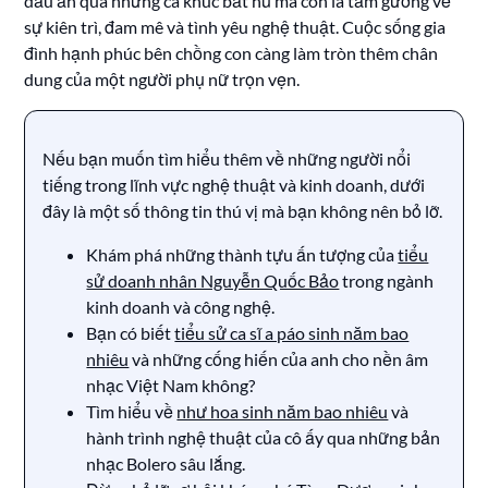
dấu ấn qua những ca khúc bất hủ mà còn là tấm gương về
sự kiên trì, đam mê và tình yêu nghệ thuật. Cuộc sống gia
đình hạnh phúc bên chồng con càng làm tròn thêm chân
dung của một người phụ nữ trọn vẹn.
Nếu bạn muốn tìm hiểu thêm về những người nổi
tiếng trong lĩnh vực nghệ thuật và kinh doanh, dưới
đây là một số thông tin thú vị mà bạn không nên bỏ lỡ.
Khám phá những thành tựu ấn tượng của
tiểu
sử doanh nhân Nguyễn Quốc Bảo
trong ngành
kinh doanh và công nghệ.
Bạn có biết
tiểu sử ca sĩ a páo sinh năm bao
nhiêu
và những cống hiến của anh cho nền âm
nhạc Việt Nam không?
Tìm hiểu về
như hoa sinh năm bao nhiêu
và
hành trình nghệ thuật của cô ấy qua những bản
nhạc Bolero sâu lắng.