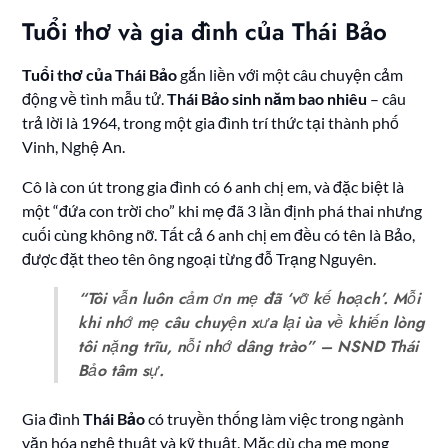
Tuổi thơ và gia đình của Thái Bảo
Tuổi thơ của Thái Bảo
gắn liền với một câu chuyện cảm
động về tình mẫu tử.
Thái Bảo sinh năm bao nhiêu
– câu
trả lời là 1964, trong một gia đình trí thức tại thành phố
Vinh, Nghệ An.
Cô là con út trong gia đình có 6 anh chị em, và đặc biệt là
một “đứa con trời cho” khi mẹ đã 3 lần định phá thai nhưng
cuối cùng không nỡ. Tất cả 6 anh chị em đều có tên là Bảo,
được đặt theo tên ông ngoại từng đỗ Trạng Nguyên.
“Tôi vẫn luôn cảm ơn mẹ đã ‘vỡ kế hoạch’. Mỗi
khi nhớ mẹ câu chuyện xưa lại ùa về khiến lòng
tôi nặng trĩu, nỗi nhớ dâng trào” – NSND Thái
Bảo tâm sự.
Gia đình
Thái Bảo
có truyền thống làm việc trong ngành
văn hóa nghệ thuật và kỹ thuật. Mặc dù cha mẹ mong