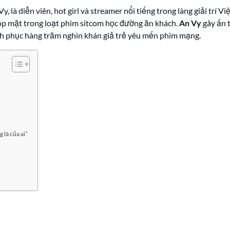
, là diễn viên, hot girl và streamer nổi tiếng trong làng giải trí V
óp mặt trong loạt phim sitcom học đường ăn khách.
An Vy
gây ấn 
nh phục hàng trăm nghìn khán giả trẻ yêu mến phim mạng.
là của ai”