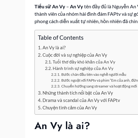
Tiểu sử An Vy
–
An Vy
tên đầy đủ là Nguyễn An Vy
thành viên của nhóm hài đình đám FAPtv và sự g
phong cách diễn xuất tự nhiên, hồn nhiên đã chi
Table of Contents
An Vy là ai?
Cuộc đời và sự nghiệp của An Vy
Tuổi thơ đầy khó khăn của An Vy
Hành trình sự nghiệp của An Vy
Bước chân đầu tiên vào nghề người mẫu
Bước ngoặt với FAPtv và phim “Em của anh, đừng 
Chuyển hướng sang streamer và hoạt động mới
Những thành tích nổi bật của An Vy
Drama và scandal của An Vy với FAPtv
Chuyện tình cảm của An Vy
An Vy là ai?