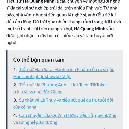
Tiểu sử Hà Quang Minh
là câu chuyện về một người nghệ
sĩ đa tài với sự nghiệp trải dài trên nhiều lĩnh vực. Từ nhà
báo, nhà văn, nhạc sĩ đến quản lý nghệ sĩ, anh đều để lại
dấu ấn riêng. Dù trải qua nhiều thăng trầm trong đời tư và
một số tranh cãi trên mạng xã hội,
Hà Quang Minh
vẫn
được ghi nhận là cây bút có chiều sâu và tâm huyết với
nghề.
Có thể bạn quan tâm
Tiểu sử Han Sara: Hành trình 8 năm của ca sĩ gốc
Hàn chinh phục showbiz Việt
Tiểu sử Hà Phương Anh – Hot Teen, TikToker
triệu view quê Bắc Giang
Sự thật về Lê Thụy và tiểu sử, quê quán, tuổi đời
của cô nàng
Câu chuyện của Quỳnh Lương tiểu sử, quê hương
và sự nghiệp ấn tượng