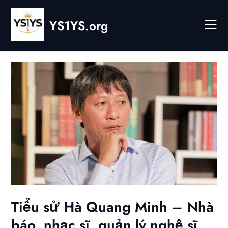
Skip
to
YS1YS.org
content
Tiểu sử Hà Quang Minh – Nhà
báo, nhạc sĩ, quản lý nghệ sĩ