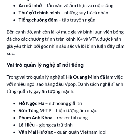
Ăn nỗi nhớ
– tản văn về ẩm thực và cuộc sống
Thư gửi chính mình
– những suy tư cá nhân
Tiếng chuông đêm
– tập truyện ngắn
Bên cạnh đó, anh còn là ký mục gia và bình luận viên bóng
đá cho các chương trình trên kênh K+ và VTV, được khán
giả yêu thích bởi góc nhìn sâu sắc và lối bình luận đầy cảm
xúc.
Vai trò quản lý nghệ sĩ nổi tiếng
Trong vai trò quản lý nghệ sĩ,
Hà Quang Minh
đã làm việc
với nhiều ngôi sao hàng đầu Vpop. Danh sách nghệ sĩ anh
từng quản lý gây ấn tượng mạnh:
Hồ Ngọc Hà
– nữ hoàng giải trí
Sơn Tùng M-TP
– hiện tượng âm nhạc
Phạm Anh Khoa
– rocker tài năng
Lê Hiếu
– giọng ca trữ tình
Văn Mai Hương
– quán quân Vietnam Idol