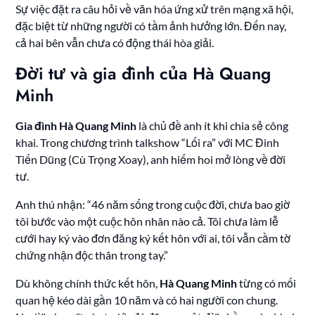
Sự việc đặt ra câu hỏi về văn hóa ứng xử trên mạng xã hội,
đặc biệt từ những người có tầm ảnh hưởng lớn. Đến nay,
cả hai bên vẫn chưa có động thái hòa giải.
Đời tư và gia đình của Hà Quang
Minh
Gia đình Hà Quang Minh
là chủ đề anh ít khi chia sẻ công
khai. Trong chương trình talkshow “Lối ra” với MC Đinh
Tiến Dũng (Cù Trọng Xoay), anh hiếm hoi mở lòng về đời
tư.
Anh thú nhận: “46 năm sống trong cuộc đời, chưa bao giờ
tôi bước vào một cuộc hôn nhân nào cả. Tôi chưa làm lễ
cưới hay ký vào đơn đăng ký kết hôn với ai, tôi vẫn cầm tờ
chứng nhận độc thân trong tay.”
Dù không chính thức kết hôn,
Hà Quang Minh
từng có mối
quan hệ kéo dài gần 10 năm và có hai người con chung.