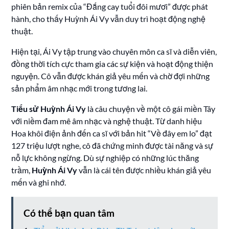
phiên bản remix của “Đắng cay tuổi đôi mươi” được phát
hành, cho thấy Huỳnh Ái Vy vẫn duy trì hoạt động nghệ
thuật.
Hiện tại, Ái Vy tập trung vào chuyên môn ca sĩ và diễn viên,
đồng thời tích cực tham gia các sự kiện và hoạt động thiện
nguyện. Cô vẫn được khán giả yêu mến và chờ đợi những
sản phẩm âm nhạc mới trong tương lai.
Tiểu sử Huỳnh Ái Vy
là câu chuyện về một cô gái miền Tây
với niềm đam mê âm nhạc và nghệ thuật. Từ danh hiệu
Hoa khôi điện ảnh đến ca sĩ với bản hit “Về đây em lo” đạt
127 triệu lượt nghe, cô đã chứng minh được tài năng và sự
nỗ lực không ngừng. Dù sự nghiệp có những lúc thăng
trầm,
Huỳnh Ái Vy
vẫn là cái tên được nhiều khán giả yêu
mến và ghi nhớ.
Có thể bạn quan tâm