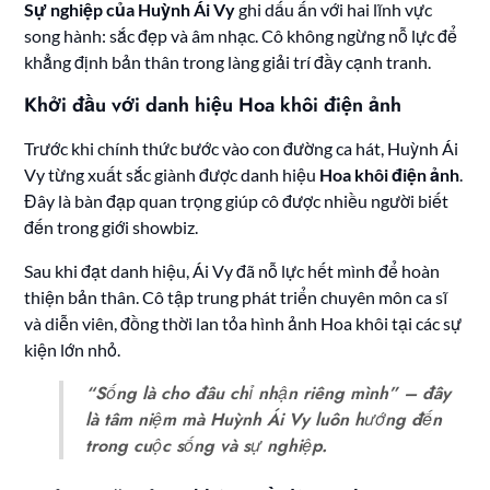
Sự nghiệp của Huỳnh Ái Vy
ghi dấu ấn với hai lĩnh vực
song hành: sắc đẹp và âm nhạc. Cô không ngừng nỗ lực để
khẳng định bản thân trong làng giải trí đầy cạnh tranh.
Khởi đầu với danh hiệu Hoa khôi điện ảnh
Trước khi chính thức bước vào con đường ca hát, Huỳnh Ái
Vy từng xuất sắc giành được danh hiệu
Hoa khôi điện ảnh
.
Đây là bàn đạp quan trọng giúp cô được nhiều người biết
đến trong giới showbiz.
Sau khi đạt danh hiệu, Ái Vy đã nỗ lực hết mình để hoàn
thiện bản thân. Cô tập trung phát triển chuyên môn ca sĩ
và diễn viên, đồng thời lan tỏa hình ảnh Hoa khôi tại các sự
kiện lớn nhỏ.
“Sống là cho đâu chỉ nhận riêng mình” – đây
là tâm niệm mà Huỳnh Ái Vy luôn hướng đến
trong cuộc sống và sự nghiệp.