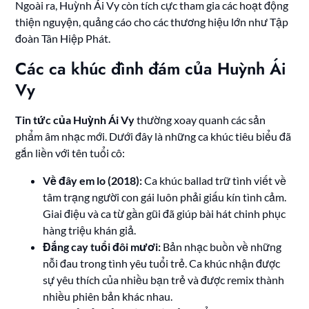
Ngoài ra, Huỳnh Ái Vy còn tích cực tham gia các hoạt động
thiện nguyện, quảng cáo cho các thương hiệu lớn như Tập
đoàn Tân Hiệp Phát.
Các ca khúc đình đám của Huỳnh Ái
Vy
Tin tức của Huỳnh Ái Vy
thường xoay quanh các sản
phẩm âm nhạc mới. Dưới đây là những ca khúc tiêu biểu đã
gắn liền với tên tuổi cô:
Về đây em lo (2018):
Ca khúc ballad trữ tình viết về
tâm trạng người con gái luôn phải giấu kín tình cảm.
Giai điệu và ca từ gần gũi đã giúp bài hát chinh phục
hàng triệu khán giả.
Đắng cay tuổi đôi mươi:
Bản nhạc buồn về những
nỗi đau trong tình yêu tuổi trẻ. Ca khúc nhận được
sự yêu thích của nhiều bạn trẻ và được remix thành
nhiều phiên bản khác nhau.