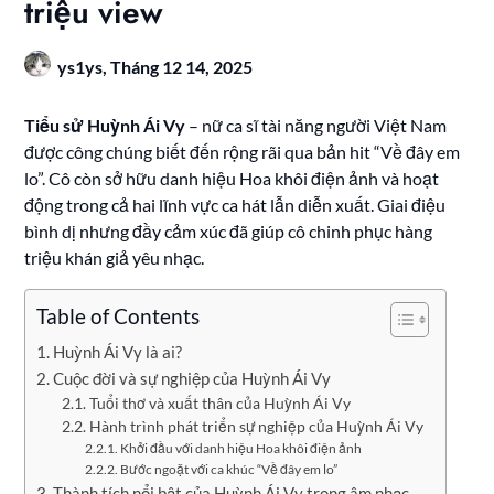
triệu view
ys1ys,
Tháng 12 14, 2025
Tiểu sử Huỳnh Ái Vy
– nữ ca sĩ tài năng người Việt Nam
được công chúng biết đến rộng rãi qua bản hit “Về đây em
lo”. Cô còn sở hữu danh hiệu Hoa khôi điện ảnh và hoạt
động trong cả hai lĩnh vực ca hát lẫn diễn xuất. Giai điệu
bình dị nhưng đầy cảm xúc đã giúp cô chinh phục hàng
triệu khán giả yêu nhạc.
Table of Contents
Huỳnh Ái Vy là ai?
Cuộc đời và sự nghiệp của Huỳnh Ái Vy
Tuổi thơ và xuất thân của Huỳnh Ái Vy
Hành trình phát triển sự nghiệp của Huỳnh Ái Vy
Khởi đầu với danh hiệu Hoa khôi điện ảnh
Bước ngoặt với ca khúc “Về đây em lo”
Thành tích nổi bật của Huỳnh Ái Vy trong âm nhạc