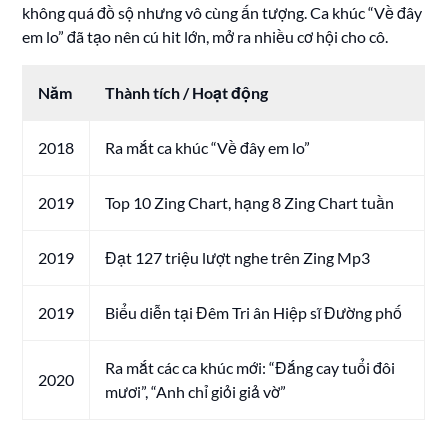
không quá đồ sộ nhưng vô cùng ấn tượng. Ca khúc “Về đây
em lo” đã tạo nên cú hit lớn, mở ra nhiều cơ hội cho cô.
Năm
Thành tích / Hoạt động
2018
Ra mắt ca khúc “Về đây em lo”
2019
Top 10 Zing Chart, hạng 8 Zing Chart tuần
2019
Đạt 127 triệu lượt nghe trên Zing Mp3
2019
Biểu diễn tại Đêm Tri ân Hiệp sĩ Đường phố
Ra mắt các ca khúc mới: “Đắng cay tuổi đôi
2020
mươi”, “Anh chỉ giỏi giả vờ”