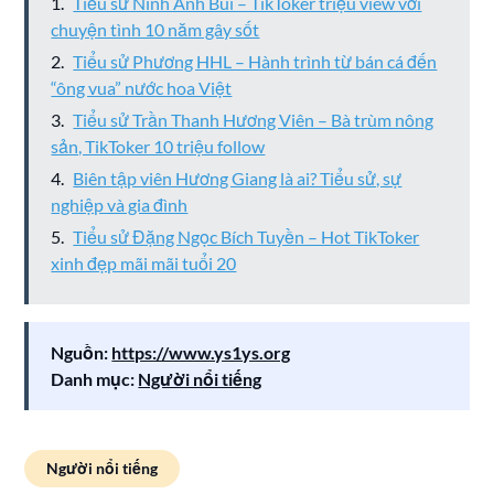
Tiểu sử Ninh Anh Bùi – TikToker triệu view với
chuyện tình 10 năm gây sốt
Tiểu sử Phương HHL – Hành trình từ bán cá đến
“ông vua” nước hoa Việt
Tiểu sử Trần Thanh Hương Viên – Bà trùm nông
sản, TikToker 10 triệu follow
Biên tập viên Hương Giang là ai? Tiểu sử, sự
nghiệp và gia đình
Tiểu sử Đặng Ngọc Bích Tuyền – Hot TikToker
xinh đẹp mãi mãi tuổi 20
Nguồn:
https://www.ys1ys.org
Danh mục:
Người nổi tiếng
Người nổi tiếng