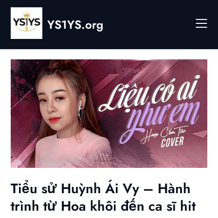
Skip
to
YS1YS.org
content
Tiểu sử Huỳnh Ái Vy – Hành
trình từ Hoa khôi đến ca sĩ hit