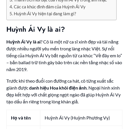
Các ca khúc đình đám của Huỳnh Ái Vy
Huỳnh Ái Vy hiện tại đang làm gì?
Huỳnh Ái Vy là ai?
Huỳnh Ái Vy là ai
? Cô là một nữ ca sĩ xinh đẹp và tài năng
được nhiều người yêu mến trong làng nhạc Việt. Sự nổi
tiếng của Huỳnh Ái Vy bắt nguồn từ ca khúc “Về đây em lo”
– bản ballad trữ tình gây bão trên các nền tảng nhạc số vào
năm 2019.
Trước khi theo đuổi con đường ca hát, cô từng xuất sắc
giành được
danh hiệu Hoa khôi điện ảnh
. Ngoại hình xinh
đẹp kết hợp với chất giọng ngọt ngào đã giúp Huỳnh Ái Vy
tạo dấu ấn riêng trong lòng khán giả.
Họ và tên
Huỳnh Ái Vy (Huỳnh Phương Vy)