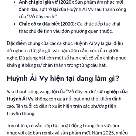
Anh chỉ giỏi giả vờ (2020):
Sản phẩm âm nhạc mới
đánh dấu sự trở lại của Huỳnh Ái Vy sau thành công
của “Về đây em lo”.
Chắc cô ta đâu biết (2020):
Ca khúc tiếp tục khai
thác chủ đề tình yêu đơn phương quen thuộc.
Đặc điểm chung của các ca khúc Huỳnh Ái Vy là giai điệu
dễ nghe, ca từ gần gũi và chạm đến cảm xúc của người
nghe. Dù giọng hát còn một số hạn chế, cô vẫn chinh phục
khán giả bằng sự chân thành trong từng câu hát.
Huỳnh Ái Vy hiện tại đang làm gì?
Sau thành công vang dội của “Về đây em lo”,
sự nghiệp của
Huỳnh Ái Vy
không còn quá nổi bật như thời điểm đỉnh
cao. Tên tuổi cô dần ít xuất hiện trên các phương tiện
truyền thông.
Tuy nhiên, cô vẫn tiếp tục hoạt động trong lĩnh vực âm
nhạc với các bản remix và sản phẩm mới. Năm 2025, nhiều