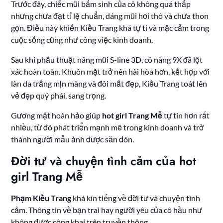
Trước đây, chiếc mũi bẩm sinh của cô không quá thấp
nhưng chưa đạt tỉ lệ chuẩn, dáng mũi hơi thô và chưa thon
gọn. Điều này khiến Kiều Trang khá tự ti và mặc cảm trong
cuộc sống cũng như công việc kinh doanh.
Sau khi phẫu thuật nâng mũi S-line 3D, cô nàng 9X đã lột
xác hoàn toàn. Khuôn mặt trở nên hài hòa hơn, kết hợp với
làn da trắng mịn màng và đôi mắt đẹp, Kiều Trang toát lên
vẻ đẹp quý phái, sang trọng.
Gương mặt hoàn hảo giúp
hot girl Trang Mễ
tự tin hơn rất
nhiều, từ đó phát triển mạnh mẽ trong kinh doanh và trở
thành người mẫu ảnh được săn đón.
Đời tư và chuyện tình cảm của hot
girl Trang Mễ
Phạm Kiều Trang
khá kín tiếng về đời tư và chuyện tình
cảm. Thông tin về bạn trai hay người yêu của cô hầu như
không được công khai trên truyền thông.