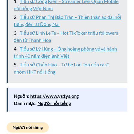
Tiểu sử Công Kiên – Streamer Liên Quân Mobile
nổi tiếng Việt Nam
Tiểu sử Phan Thị Bảo Trân – Thiên thần áo dài nổi
tiếng đến từ Đồng Nai
Tiểu sử Linh Le Te – Hot TikToker triệu followers
đến từ Thanh Hóa
Tiểu sử Lý Hùng – Ông hoàng phòng vé và hành
trình 40 năm điện ảnh Việt
Tiểu sử Chấn Hào – Từ bé Lon Ton đến ca sĩ
nhóm HKT nổi tiếng
Nguồn:
https://www.ys1ys.org
Danh mục:
Người nổi tiếng
Người nổi tiếng